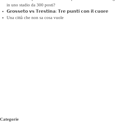
in uno stadio da 300 posti?
𝗚𝗿𝗼𝘀𝘀𝗲𝘁𝗼 𝘃𝘀 𝗧𝗿𝗲𝘀𝘁𝗶𝗻𝗮: 𝗧𝗿𝗲 𝗽𝘂𝗻𝘁𝗶 𝗰𝗼𝗻 𝗶𝗹 𝗰𝘂𝗼𝗿𝗲
Una città che non sa cosa vuole
Categorie