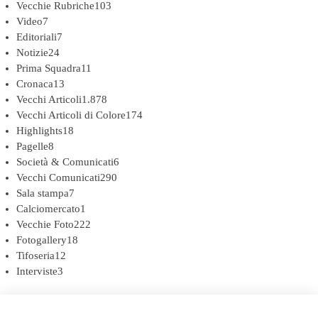
Vecchie Rubriche
103
Video
7
Editoriali
7
Notizie
24
Prima Squadra
11
Cronaca
13
Vecchi Articoli
1.878
Vecchi Articoli di Colore
174
Highlights
18
Pagelle
8
Società & Comunicati
6
Vecchi Comunicati
290
Sala stampa
7
Calciomercato
1
Vecchie Foto
222
Fotogallery
18
Tifoseria
12
Interviste
3