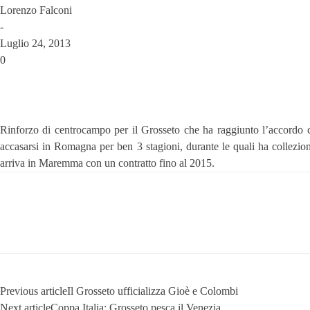
Lorenzo Falconi
-
Luglio 24, 2013
0
Rinforzo di centrocampo per il Grosseto che ha raggiunto l’accordo c
accasarsi in Romagna per ben 3 stagioni, durante le quali ha collezion
arriva in Maremma con un contratto fino al 2015.
Previous article
Il Grosseto ufficializza Gioè e Colombi
Next article
Coppa Italia: Grosseto pesca il Venezia