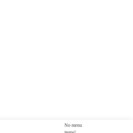
No menu
SEARCH
items!