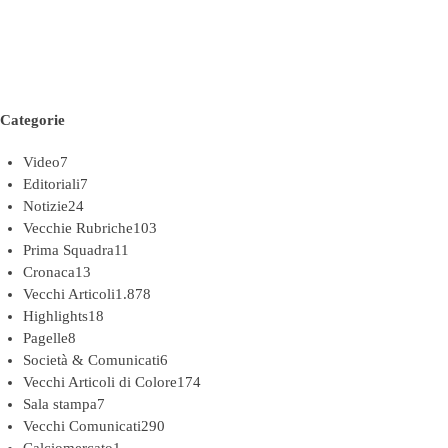
Categorie
Video
7
Editoriali
7
Notizie
24
Vecchie Rubriche
103
Prima Squadra
11
Cronaca
13
Vecchi Articoli
1.878
Highlights
18
Pagelle
8
Società & Comunicati
6
Vecchi Articoli di Colore
174
Sala stampa
7
Vecchi Comunicati
290