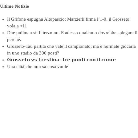
Ultime Notizie
Il Grifone espugna Altopascio: Marzierli firma l’1-0, il Grosseto
vola a +11
Due pullman sì. Il terzo no. E adesso qualcuno dovrebbe spiegare il
perché.
Grosseto-Tau partita che vale il campionato: ma è normale giocarla
in uno stadio da 300 posti?
𝗚𝗿𝗼𝘀𝘀𝗲𝘁𝗼 𝘃𝘀 𝗧𝗿𝗲𝘀𝘁𝗶𝗻𝗮: 𝗧𝗿𝗲 𝗽𝘂𝗻𝘁𝗶 𝗰𝗼𝗻 𝗶𝗹 𝗰𝘂𝗼𝗿𝗲
Una città che non sa cosa vuole