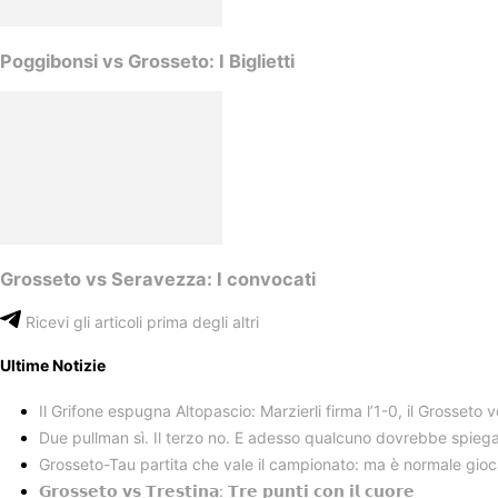
Poggibonsi vs Grosseto: I Biglietti
Grosseto vs Seravezza: I convocati
Ricevi gli articoli prima degli altri
Ultime Notizie
Il Grifone espugna Altopascio: Marzierli firma l’1-0, il Grosseto 
Due pullman sì. Il terzo no. E adesso qualcuno dovrebbe spiegar
Grosseto-Tau partita che vale il campionato: ma è normale gioc
𝗚𝗿𝗼𝘀𝘀𝗲𝘁𝗼 𝘃𝘀 𝗧𝗿𝗲𝘀𝘁𝗶𝗻𝗮: 𝗧𝗿𝗲 𝗽𝘂𝗻𝘁𝗶 𝗰𝗼𝗻 𝗶𝗹 𝗰𝘂𝗼𝗿𝗲