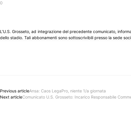
0
L’U.S. Grosseto, ad integrazione del precedente comunicato, inform
dello stadio. Tali abbonamenti sono sottoscrivibili presso la sede soci
Previous article
Ansa: Caos LegaPro, niente 1/a giornata
Next article
Comunicato U.S. Grosseto: Incarico Responsabile Comme