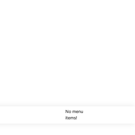
No menu
SEARCH
items!
LOGI