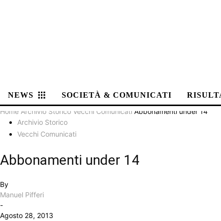
NEWS
SOCIETÀ & COMUNICATI
RISULT
Home
Archivio Storico
Vecchi Comunicati
Abbonamenti under 14
Archivio Storico
Vecchi Comunicati
Abbonamenti under 14
By
Manuel Pifferi
-
Agosto 28, 2013