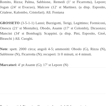
Romito, Rizza; Palma, Sabbione, Remedi (1′ st Ficarrotta), Lepore;
Jogan (24′ st Evacuo), Malcore (12′ st Martinez. (a disp. Esposito,
Crialese, Kalombo, Cristofari). All. Fontana
GROSSETO
(3-5-1-1) Lanni; Burzigotti, Terigi, Legittimo; Formiconi,
Onescu (21′ st Montalto), Obodo, Asante (17′ st Colombi), Dicuonzo;
Mancini (34′ st Bombagi); Scappini. (a disp. Pini, Esposito, Gioè,
Biraschi ) All. Cuoghi.
Note
: spett. 2000 circa; angoli 4-5; ammoniti: Obodo (G), Rizza (N),
Sabbione (N), Ficarrotta (N); recuperi: 1t 0 minuti, st 4 minuti.
Marcatori
: 4′ pt Asante (G); 17′ st Lepore (N)