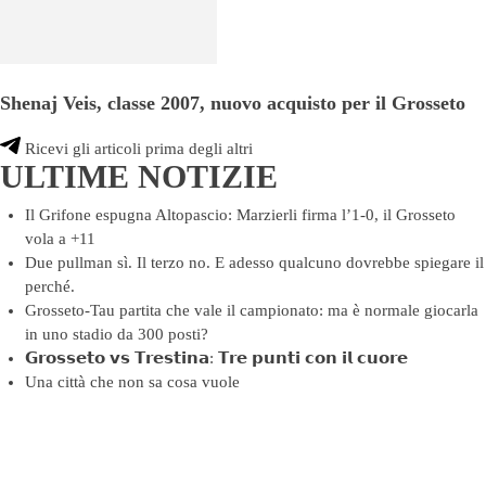
Shenaj Veis, classe 2007, nuovo acquisto per il Grosseto
Ricevi gli articoli prima degli altri
ULTIME NOTIZIE
Il Grifone espugna Altopascio: Marzierli firma l’1-0, il Grosseto
vola a +11
Due pullman sì. Il terzo no. E adesso qualcuno dovrebbe spiegare il
perché.
Grosseto-Tau partita che vale il campionato: ma è normale giocarla
in uno stadio da 300 posti?
𝗚𝗿𝗼𝘀𝘀𝗲𝘁𝗼 𝘃𝘀 𝗧𝗿𝗲𝘀𝘁𝗶𝗻𝗮: 𝗧𝗿𝗲 𝗽𝘂𝗻𝘁𝗶 𝗰𝗼𝗻 𝗶𝗹 𝗰𝘂𝗼𝗿𝗲
Una città che non sa cosa vuole