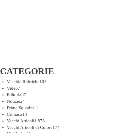
CATEGORIE
Vecchie Rubriche
103
Video
7
Editoriali
7
Notizie
24
Prima Squadra
11
Cronaca
13
Vecchi Articoli
1.878
Vecchi Articoli di Colore
174