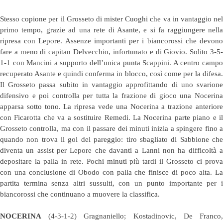
Stesso copione per il Grosseto di mister Cuoghi che va in vantaggio nel
primo tempo, grazie ad una rete di Asante, e si fa raggiungere nella
ripresa con Lepore.
Assenze importanti per i biancorossi che devon
fare a meno di capitan Delvecchio, infortunato e di Giovio. Solito 3-5-
1-1 con Mancini a supporto dell’unica punta Scappini. A centro campo
recuperato Asante e quindi conferma in blocco, così come per la difesa.
Il Grosseto passa subito in vantaggio approfittando di uno svarione
difensivo e poi controlla per tutta la frazione di gioco una Nocerina
apparsa sotto tono. La ripresa vede una Nocerina a trazione anteriore
con Ficarotta che va a sostituire Remedi. La Nocerina parte piano e il
Grosseto controlla, ma con il passare dei minuti inizia a spingere fino a
quando non trova il gol del pareggio: tiro sbagliato di Sabbione che
diventa un assist per Lepore che davanti a Lanni non ha difficoltà a
depositare la palla in rete. Pochi minuti più tardi il Grosseto ci prova
con una conclusione di Obodo con palla che finisce di poco alta. La
partita termina senza altri sussulti, con un punto importante per i
biancorossi che continuano a muovere la classifica.
NOCERINA
(4-3-1-2) Gragnaniello; Kostadinovic, De Franco,