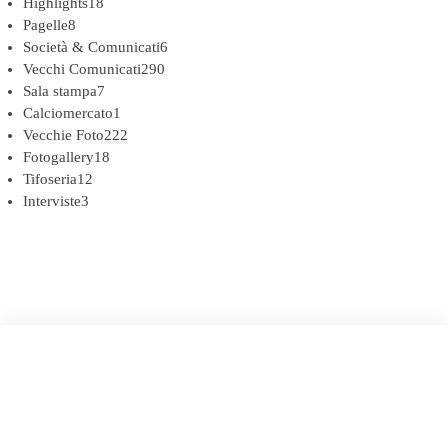
Highlights
18
Pagelle
8
Società & Comunicati
6
Vecchi Comunicati
290
Sala stampa
7
Calciomercato
1
Vecchie Foto
222
Fotogallery
18
Tifoseria
12
Interviste
3