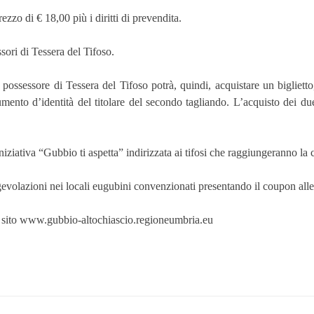
ezzo di € 18,00 più i diritti di prevendita.
ssori di Tessera del Tifoso.
un possessore di Tessera del Tifoso potrà, quindi, acquistare un bigliet
ento d’identità del titolare del secondo tagliando. L’acquisto dei due 
’iniziativa “Gubbio ti aspetta” indirizzata ai tifosi che raggiungeranno l
 agevolazioni nei locali eugubini convenzionati presentando il coupon all
 sito
www.gubbio-altochiascio.regioneumbria.eu