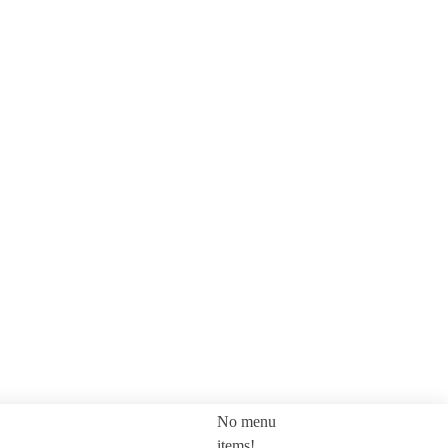
No menu
SEARCH
items!