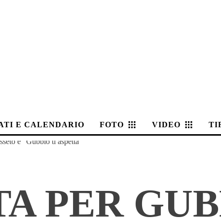
ATI E CALENDARIO
FOTO
VIDEO
TI
seto e “Gubbio ti aspetta”
A PER GUB