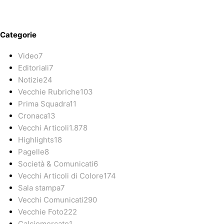
Categorie
Video
7
Editoriali
7
Notizie
24
Vecchie Rubriche
103
Prima Squadra
11
Cronaca
13
Vecchi Articoli
1.878
Highlights
18
Pagelle
8
Società & Comunicati
6
Vecchi Articoli di Colore
174
Sala stampa
7
Vecchi Comunicati
290
Vecchie Foto
222
Calciomercato
1