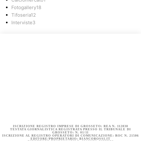
Fotogallery
18
Tifoseria
12
Interviste
3
COOKIE POLICY (UE)
DICHIARAZIONE SULLA PRIVACY (UE)
BIANCOROSSI.IT – LA STORIA
ISCRIZIONE REGISTRO IMPRESE DI GROSSETO: REA N. 112830
TESTATA GIORNALISTICA REGISTRATA PRESSO IL TRIBUNALE DI
GROSSETO: N. 01/11
ISCRIZIONE AL REGISTRO OPERATORI DI COMUNICAZIONE: ROC N. 21506
EDITORE/PROPRIETARIO: BIANCOROSSI.IT