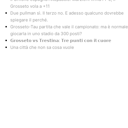
Grosseto vola a +11
Due pullman sì. Il terzo no. E adesso qualcuno dovrebbe
spiegare il perché.
Grosseto-Tau partita che vale il campionato: ma è normale
giocarla in uno stadio da 300 posti?
𝗚𝗿𝗼𝘀𝘀𝗲𝘁𝗼 𝘃𝘀 𝗧𝗿𝗲𝘀𝘁𝗶𝗻𝗮: 𝗧𝗿𝗲 𝗽𝘂𝗻𝘁𝗶 𝗰𝗼𝗻 𝗶𝗹 𝗰𝘂𝗼𝗿𝗲
Una città che non sa cosa vuole