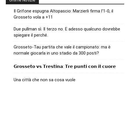
Ultime Notizie
Il Grifone espugna Altopascio: Marzierli firma l’1-0, il
Grosseto vola a +11
Due pullman sì. Il terzo no. E adesso qualcuno dovrebbe
spiegare il perché.
Grosseto-Tau partita che vale il campionato: ma è
normale giocarla in uno stadio da 300 posti?
𝗚𝗿𝗼𝘀𝘀𝗲𝘁𝗼 𝘃𝘀 𝗧𝗿𝗲𝘀𝘁𝗶𝗻𝗮: 𝗧𝗿𝗲 𝗽𝘂𝗻𝘁𝗶 𝗰𝗼𝗻 𝗶𝗹 𝗰𝘂𝗼𝗿𝗲
Una città che non sa cosa vuole