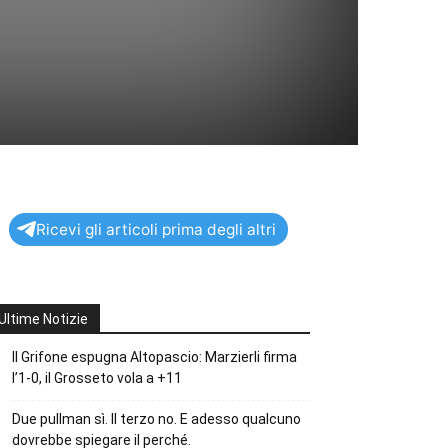
Ricevi gli articoli prima degli altri
Ultime Notizie
Il Grifone espugna Altopascio: Marzierli firma
l’1-0, il Grosseto vola a +11
Due pullman sì. Il terzo no. E adesso qualcuno
dovrebbe spiegare il perché.