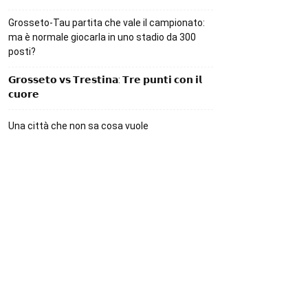
Grosseto-Tau partita che vale il campionato:
ma è normale giocarla in uno stadio da 300
posti?
𝗚𝗿𝗼𝘀𝘀𝗲𝘁𝗼 𝘃𝘀 𝗧𝗿𝗲𝘀𝘁𝗶𝗻𝗮: 𝗧𝗿𝗲 𝗽𝘂𝗻𝘁𝗶 𝗰𝗼𝗻 𝗶𝗹
𝗰𝘂𝗼𝗿𝗲
Una città che non sa cosa vuole