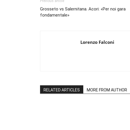
Previous article
Grosseto vs Salernitana. Acori: «Per noi gara
fondamentale»
Lorenzo Falconi
RELATED ARTICLES
MORE FROM AUTHOR