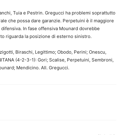
ianchi, Tuia e Pestrin. Gregucci ha problemi soprattutto
trale che possa dare garanzie. Perpetuini è il maggiore
a difensiva. In fase offensiva Mounard dovrebbe
to riguarda la posizione di esterno sinistro.
gotti, Biraschi, Legittimo; Obodo, Perini; Onescu,
NITANA (4-2-3-1): Gori; Scalise, Perpetuini, Sembroni,
ounard; Mendicino. All. Gregucci.