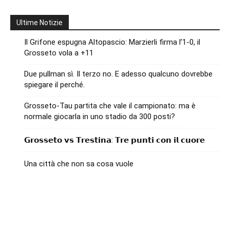
Ultime Notizie
Il Grifone espugna Altopascio: Marzierli firma l’1-0, il
Grosseto vola a +11
Due pullman sì. Il terzo no. E adesso qualcuno dovrebbe
spiegare il perché.
Grosseto-Tau partita che vale il campionato: ma è
normale giocarla in uno stadio da 300 posti?
𝗚𝗿𝗼𝘀𝘀𝗲𝘁𝗼 𝘃𝘀 𝗧𝗿𝗲𝘀𝘁𝗶𝗻𝗮: 𝗧𝗿𝗲 𝗽𝘂𝗻𝘁𝗶 𝗰𝗼𝗻 𝗶𝗹 𝗰𝘂𝗼𝗿𝗲
Una città che non sa cosa vuole