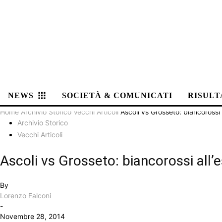
NEWS
SOCIETÀ & COMUNICATI
RISULT
Home
Archivio Storico
Vecchi Articoli
Ascoli vs Grosseto: biancorossi
Archivio Storico
Vecchi Articoli
Ascoli vs Grosseto: biancorossi all
By
Lorenzo Falconi
-
Novembre 28, 2014