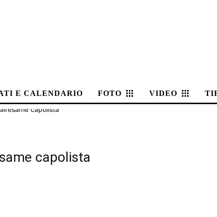
ATI E CALENDARIO
FOTO
VIDEO
TI
 all’esame capolista
’esame capolista