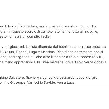
ncredibile ko di Pontedera, ma la prestazione sul campo non ha
igiani in questo scorcio di campionato hanno rotto gli indugi e,
sseto non avrà un compito facile.
versi giocatori. La lista diramata dal tecnico biancorosso presenta
mpisti Okosun, Finazzi, Lugo e Massimo. Rientri che certamente non si
na, costringendo più che altro il tecnico a fare di necessità virtù,
si ha meno apprensioni sulla linea mediana, dove il solo Verna godeva
Gambino Salvatore, Giovio Marco, Longo Leonardo, Lugo Richard,
omino Giuseppe, Varricchio Davide, Verna Luca.