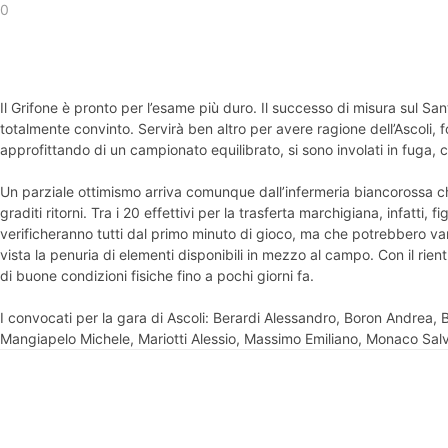
0
Il Grifone è pronto per l’esame più duro. Il successo di misura sul S
totalmente convinto. Servirà ben altro per avere ragione dell’Ascoli, 
approfittando di un campionato equilibrato, si sono involati in fuga, c
Un parziale ottimismo arriva comunque dall’infermeria biancorossa ch
graditi ritorni. Tra i 20 effettivi per la trasferta marchigiana, infatt
verificheranno tutti dal primo minuto di gioco, ma che potrebbero varia
vista la penuria di elementi disponibili in mezzo al campo. Con il rie
di buone condizioni fisiche fino a pochi giorni fa.
I convocati per la gara di Ascoli: Berardi Alessandro, Boron Andrea,
Mangiapelo Michele, Mariotti Alessio, Massimo Emiliano, Monaco Sa