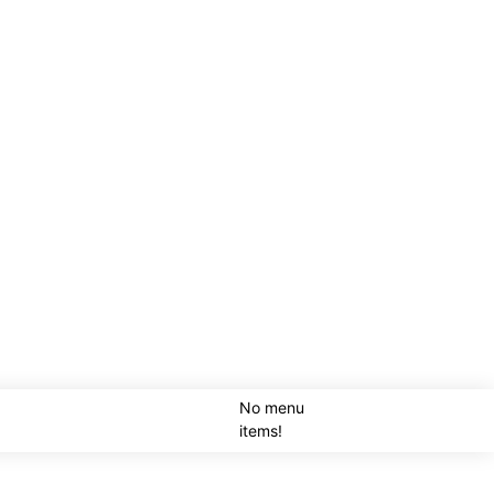
No menu
SEARCH
items!
LOGI