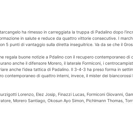
antarcangelo ha rimesso in carreggiata la truppa di Padalino dopo l’i
formazione in salute e reduce da quattro vittorie consecutive. I march
on 5 punti di vantaggio sulla diretta inseguitrice. Va da se che il Gro
e regala buone notizie a Pdalino con il recupero contemporaneo di di
i, figurano anche il difensore Morero, il laterale Formiconi, i centroca
re anche l’idea tattica di Padalino. Il 3-4-3 ha preso forma in settima
ntro contemporaneo di quattro interni, invece, il mister dei biancoros
 Burzigotti Lorenzo, Elez Josip, Finazzi Lucas, Formiconi Giovanni, 
lvatore, Morero Santiago, Okosun Ayo Simon, Pichlmann Thomas, Torr