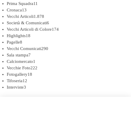
Prima Squadra
11
Cronaca
13
Vecchi Articoli
1.878
Società & Comunicati
6
Vecchi Articoli di Colore
174
Highlights
18
Pagelle
8
Vecchi Comunicati
290
Sala stampa
7
Calciomercato
1
Vecchie Foto
222
Fotogallery
18
Tifoseria
12
Interviste
3