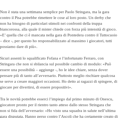
Non è stata una settimana semplice per Paolo Stringara, ma la gara
contro il Pisa potrebbe rimettere le cose al loro posto. Un derby che
non ha bisogno di particolari stimoli nei confronti della truppa
biancorossa, alla quale il mister chiede con forza più intensità di gioco.
«E’ quella che ci è mancata nella gara di Pontedera contro il Tuttocuoio
– dice -, per questo ho responsabilizzato al massimo i giocatori, tutti
possiamo dare di più».
Sicuri assenti lo squalificato Fofana e l’infortunato Ferraro, con
Stringara che non si sbilancia sul possibile cambio di modulo: «Può
essere una possibilità – aggiunge -, ho le idee chiare, senza dover
pensare più di tanto all’avversario. Piuttosto meglio rischiare qualcosa
se serve a creare maggiori occasioni. Ho detto ai ragazzi di spingere, di
giocare per divertirsi, di essere propositivi».
Tra le novità potrebbe esserci l’impiego dal primo minuto di Onescu,
giocatore pronto per il rientro tanto atteso dallo stesso Stringara che
non si fida dell’avversario: «Ho visto una squadra in salute nell’ultima
gara disputata. Hanno perso contro l’Ascoli che ha certamente creato di