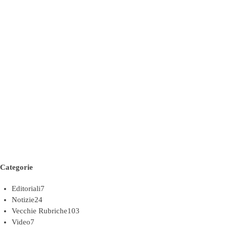
Categorie
Editoriali
7
Notizie
24
Vecchie Rubriche
103
Video
7