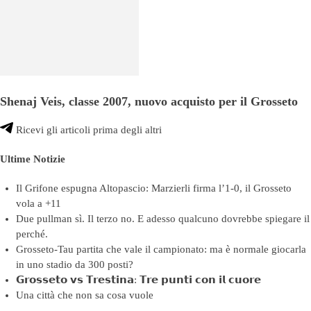
Shenaj Veis, classe 2007, nuovo acquisto per il Grosseto
Ricevi gli articoli prima degli altri
Ultime Notizie
Il Grifone espugna Altopascio: Marzierli firma l’1-0, il Grosseto
vola a +11
Due pullman sì. Il terzo no. E adesso qualcuno dovrebbe spiegare il
perché.
Grosseto-Tau partita che vale il campionato: ma è normale giocarla
in uno stadio da 300 posti?
𝗚𝗿𝗼𝘀𝘀𝗲𝘁𝗼 𝘃𝘀 𝗧𝗿𝗲𝘀𝘁𝗶𝗻𝗮: 𝗧𝗿𝗲 𝗽𝘂𝗻𝘁𝗶 𝗰𝗼𝗻 𝗶𝗹 𝗰𝘂𝗼𝗿𝗲
Una città che non sa cosa vuole