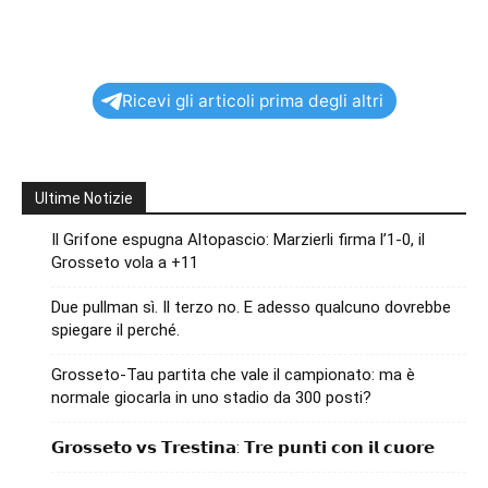
Ricevi gli articoli prima degli altri
Ultime Notizie
Il Grifone espugna Altopascio: Marzierli firma l’1-0, il
Grosseto vola a +11
Due pullman sì. Il terzo no. E adesso qualcuno dovrebbe
spiegare il perché.
Grosseto-Tau partita che vale il campionato: ma è
normale giocarla in uno stadio da 300 posti?
𝗚𝗿𝗼𝘀𝘀𝗲𝘁𝗼 𝘃𝘀 𝗧𝗿𝗲𝘀𝘁𝗶𝗻𝗮: 𝗧𝗿𝗲 𝗽𝘂𝗻𝘁𝗶 𝗰𝗼𝗻 𝗶𝗹 𝗰𝘂𝗼𝗿𝗲