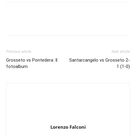
Previous article
Next article
Grosseto vs Pontedera: Il
Santarcangelo vs Grosseto 2-
fotoalbum
1 (1-0)
Lorenzo Falconi