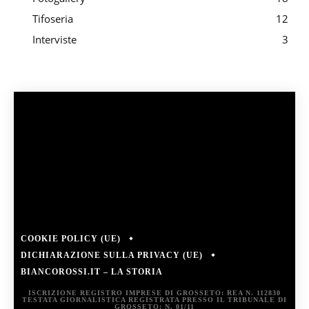
Tifoseria
12
Interviste
3
COOKIE POLICY (UE)
DICHIARAZIONE SULLA PRIVACY (UE)
BIANCOROSSI.IT – LA STORIA
ISCRIZIONE REGISTRO IMPRESE DI GROSSETO: REA N. 112830
TESTATA GIORNALISTICA REGISTRATA PRESSO IL TRIBUNALE DI
GROSSETO: N. 01/11