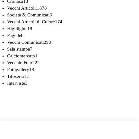
Cronaca
13
Vecchi Articoli
1.878
Società & Comunicati
6
Vecchi Articoli di Colore
174
Highlights
18
Pagelle
8
Vecchi Comunicati
290
Sala stampa
7
Calciomercato
1
Vecchie Foto
222
Fotogallery
18
Tifoseria
12
Interviste
3