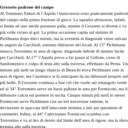
Grosseto padrone del campo
Al Tommaso Fattori di l’Aquila i biancorossi sono praticamente padroni
del campo nella prima frazione di gioco. La squadra abruzzese, infatti,
si limita ad uno sterile possesso palla, mentre il Grosseto si diverte e va
più volte vicino al gol. La prima occasione capita sul sinistro di
Pichlmann dopo dieci minuti, ma la sventola in diagonale viene salvata
in angolo da Cacchioli, estremo difensore dei locali. Al 15° Pichlmann
smarca Torromino in area di rigore, diagonale debole di sinistro facile
per Cacchioli. Al 27° l’Aquila prova a far paura al Grifone, cross di
Sandomenico e colpo di testa alto sulla traversa, effettuato da Perna. Un
minuto più tardi un lungo rilancio di Biraschi trova Pichlmann solo in
area di rigore, ma l’austriaco si fa anticipare da un difensore proprio sul
più bello. Il Grosseto continua a fare ciò che vuole sul rettangolo verde
ed al 34° Torromino serve un buon pallone in area per Formiconi, ma il
difensore calcia sul portiere in uscita. Cinque minuti più tardi lo stesso
Formiconi serve Pichlmann con un bel traversone radente, la
deviazione in spaccata dell’attaccante termina a lato per questione di
centimetri. Infine, al 44° l’attivissimo Formiconi scambia con
Torromino e va al tiro di destro dal limite dell’area di rigore, ma la sfera
termina alta sulla traversa.