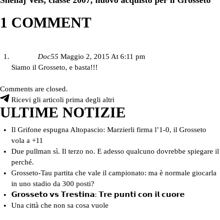
Shenaj Veis, classe 2007, nuovo acquisto per il Grosseto
1 COMMENT
Doc55
Maggio 2, 2015 At 6:11 pm
Siamo il Grosseto, e basta!!!
Comments are closed.
Ricevi gli articoli prima degli altri
ULTIME NOTIZIE
Il Grifone espugna Altopascio: Marzierli firma l’1-0, il Grosseto
vola a +11
Due pullman sì. Il terzo no. E adesso qualcuno dovrebbe spiegare il
perché.
Grosseto-Tau partita che vale il campionato: ma è normale giocarla
in uno stadio da 300 posti?
𝗚𝗿𝗼𝘀𝘀𝗲𝘁𝗼 𝘃𝘀 𝗧𝗿𝗲𝘀𝘁𝗶𝗻𝗮: 𝗧𝗿𝗲 𝗽𝘂𝗻𝘁𝗶 𝗰𝗼𝗻 𝗶𝗹 𝗰𝘂𝗼𝗿𝗲
Una città che non sa cosa vuole