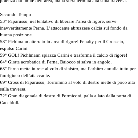
potenza dal limite dell’area, ma la sfera termina alta sulla traversa.
Secondo Tempo
53° Paparusso, nel tentativo di liberare l’area di rigore, serve
inavvertitamente Perna. L’attaccante abruzzese calcia sul fondo da
buona posizione.
58° Pichlmann atterrato in area di rigore! Penalty per il Grosseto,
espulso Carini.
59° GOL! Pichlmann spiazza Carini e trasforma il calcio di rigore!
64° Girata acrobatica di Perna, Baiocco si salva in angolo.
68° Perna mette in rete al volo di sinistro, ma l’arbitro annulla tutto per
fuorigioco dell’attaccante.
69° Cross di Paparusso, Torromino al volo di destro mette di poco alto
sulla traversa.
72° Gran diagonale di destro di Formiconi, palla a lato della porta di
Cacchioli.