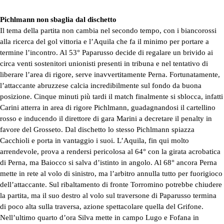
Pichlmann non sbaglia dal dischetto
Il tema della partita non cambia nel secondo tempo, con i biancorossi
alla ricerca del gol vittoria e l’Aquila che fa il minimo per portare a
termine l’incontro. Al 53° Paparusso decide di regalare un brivido ai
circa venti sostenitori unionisti presenti in tribuna e nel tentativo di
liberare l’area di rigore, serve inavvertitamente Perna. Fortunatamente,
l’attaccante abruzzese calcia incredibilmente sul fondo da buona
posizione. Cinque minuti più tardi il match finalmente si sblocca, infatti
Carini atterra in area di rigore Pichlmann, guadagnandosi il cartellino
rosso e inducendo il direttore di gara Marini a decretare il penalty in
favore del Grosseto. Dal dischetto lo stesso Pichlmann spiazza
Cacchioli e porta in vantaggio i suoi. L’Aquila, fin qui molto
arrendevole, prova a rendersi pericolosa al 64° con la girata acrobatica
di Perna, ma Baiocco si salva d’istinto in angolo. Al 68° ancora Perna
mette in rete al volo di sinistro, ma l’arbitro annulla tutto per fuorigioco
dell’attaccante. Sul ribaltamento di fronte Torromino potrebbe chiudere
la partita, ma il suo destro al volo sul traversone di Paparusso termina
di poco alta sulla traversa, azione spettacolare quella del Grifone.
Nell’ultimo quarto d’ora Silva mette in campo Lugo e Fofana in