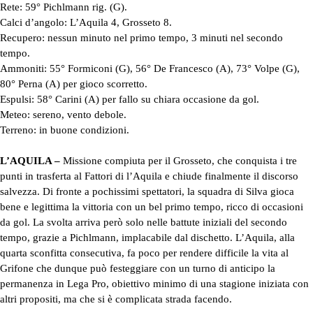
Rete: 59° Pichlmann rig. (G).
Calci d’angolo: L’Aquila 4, Grosseto 8.
Recupero: nessun minuto nel primo tempo, 3 minuti nel secondo
tempo.
Ammoniti: 55° Formiconi (G), 56° De Francesco (A), 73° Volpe (G),
80° Perna (A) per gioco scorretto.
Espulsi: 58° Carini (A) per fallo su chiara occasione da gol.
Meteo: sereno, vento debole.
Terreno: in buone condizioni.
L’AQUILA –
Missione compiuta per il Grosseto, che conquista i tre
punti in trasferta al Fattori di l’Aquila e chiude finalmente il discorso
salvezza. Di fronte a pochissimi spettatori, la squadra di Silva gioca
bene e legittima la vittoria con un bel primo tempo, ricco di occasioni
da gol. La svolta arriva però solo nelle battute iniziali del secondo
tempo, grazie a Pichlmann, implacabile dal dischetto. L’Aquila, alla
quarta sconfitta consecutiva, fa poco per rendere difficile la vita al
Grifone che dunque può festeggiare con un turno di anticipo la
permanenza in Lega Pro, obiettivo minimo di una stagione iniziata con
altri propositi, ma che si è complicata strada facendo.