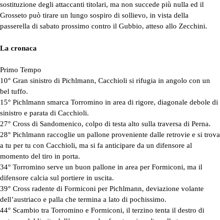
sostituzione degli attaccanti titolari, ma non succede più nulla ed il
Grosseto può tirare un lungo sospiro di sollievo, in vista della
passerella di sabato prossimo contro il Gubbio, atteso allo Zecchini.
La cronaca
Primo Tempo
10° Gran sinistro di Pichlmann, Cacchioli si rifugia in angolo con un
bel tuffo.
15° Pichlmann smarca Torromino in area di rigore, diagonale debole di
sinistro e parata di Cacchioli.
27° Cross di Sandomenico, colpo di testa alto sulla traversa di Perna.
28° Pichlmann raccoglie un pallone proveniente dalle retrovie e si trova
a tu per tu con Cacchioli, ma si fa anticipare da un difensore al
momento del tiro in porta.
34° Torromino serve un buon pallone in area per Formiconi, ma il
difensore calcia sul portiere in uscita.
39° Cross radente di Formiconi per Pichlmann, deviazione volante
dell’austriaco e palla che termina a lato di pochissimo.
44° Scambio tra Torromino e Formiconi, il terzino tenta il destro di