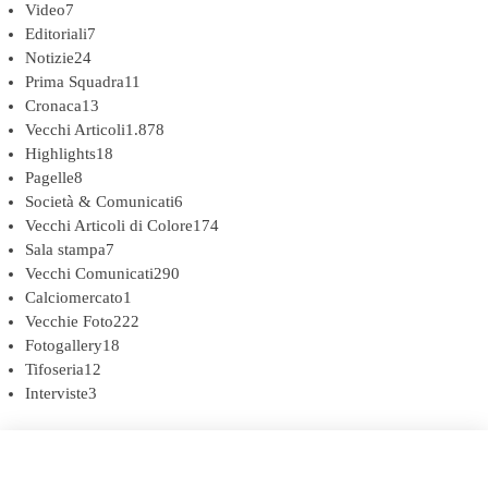
Video
7
Editoriali
7
Notizie
24
Prima Squadra
11
Cronaca
13
Vecchi Articoli
1.878
Highlights
18
Pagelle
8
Società & Comunicati
6
Vecchi Articoli di Colore
174
Sala stampa
7
Vecchi Comunicati
290
Calciomercato
1
Vecchie Foto
222
Fotogallery
18
Tifoseria
12
Interviste
3