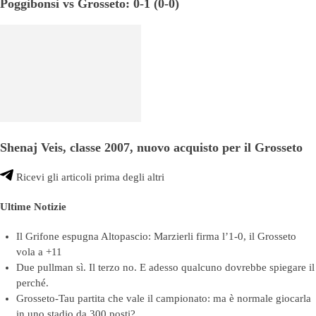
Poggibonsi vs Grosseto: 0-1 (0-0)
Shenaj Veis, classe 2007, nuovo acquisto per il Grosseto
Ricevi gli articoli prima degli altri
Ultime Notizie
Il Grifone espugna Altopascio: Marzierli firma l’1-0, il Grosseto
vola a +11
Due pullman sì. Il terzo no. E adesso qualcuno dovrebbe spiegare il
perché.
Grosseto-Tau partita che vale il campionato: ma è normale giocarla
in uno stadio da 300 posti?