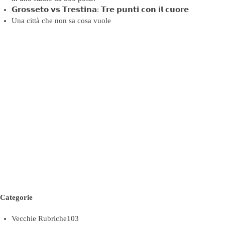
𝗚𝗿𝗼𝘀𝘀𝗲𝘁𝗼 𝘃𝘀 𝗧𝗿𝗲𝘀𝘁𝗶𝗻𝗮: 𝗧𝗿𝗲 𝗽𝘂𝗻𝘁𝗶 𝗰𝗼𝗻 𝗶𝗹 𝗰𝘂𝗼𝗿𝗲
Una città che non sa cosa vuole
Categorie
Vecchie Rubriche
103