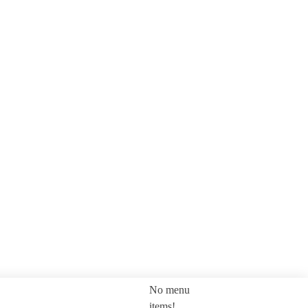
No menu
SEARCH
items!