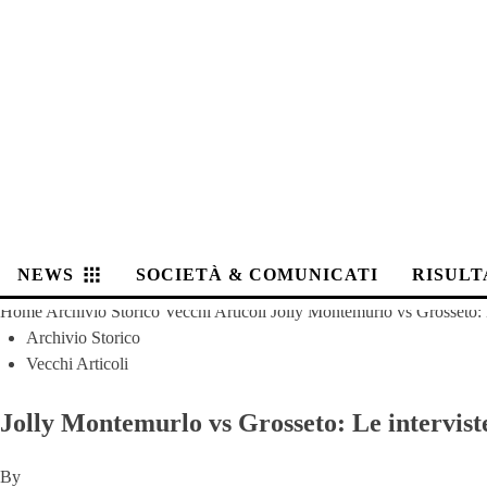
NEWS
SOCIETÀ & COMUNICATI
RISULT
Home
Archivio Storico
Vecchi Articoli
Jolly Montemurlo vs Grosseto: 
Archivio Storico
Vecchi Articoli
Jolly Montemurlo vs Grosseto: Le intervist
By