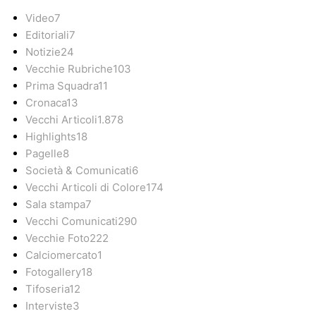
Video
7
Editoriali
7
Notizie
24
Vecchie Rubriche
103
Prima Squadra
11
Cronaca
13
Vecchi Articoli
1.878
Highlights
18
Pagelle
8
Società & Comunicati
6
Vecchi Articoli di Colore
174
Sala stampa
7
Vecchi Comunicati
290
Vecchie Foto
222
Calciomercato
1
Fotogallery
18
Tifoseria
12
Interviste
3