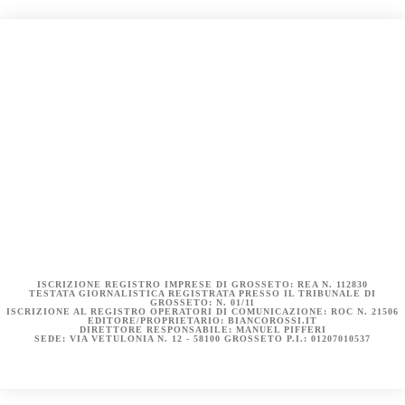
COOKIE POLICY (UE)
DICHIARAZIONE SULLA PRIVACY (UE)
BIANCOROSSI.IT – LA STORIA
ISCRIZIONE REGISTRO IMPRESE DI GROSSETO: REA N. 112830
TESTATA GIORNALISTICA REGISTRATA PRESSO IL TRIBUNALE DI
GROSSETO: N. 01/11
ISCRIZIONE AL REGISTRO OPERATORI DI COMUNICAZIONE: ROC N. 21506
EDITORE/PROPRIETARIO: BIANCOROSSI.IT
DIRETTORE RESPONSABILE: MANUEL PIFFERI
SEDE: VIA VETULONIA N. 12 - 58100 GROSSETO P.I.: 01207010537