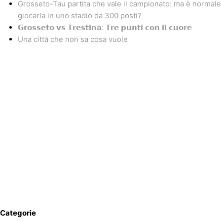
Grosseto-Tau partita che vale il campionato: ma è normale
giocarla in uno stadio da 300 posti?
𝗚𝗿𝗼𝘀𝘀𝗲𝘁𝗼 𝘃𝘀 𝗧𝗿𝗲𝘀𝘁𝗶𝗻𝗮: 𝗧𝗿𝗲 𝗽𝘂𝗻𝘁𝗶 𝗰𝗼𝗻 𝗶𝗹 𝗰𝘂𝗼𝗿𝗲
Una città che non sa cosa vuole
Categorie