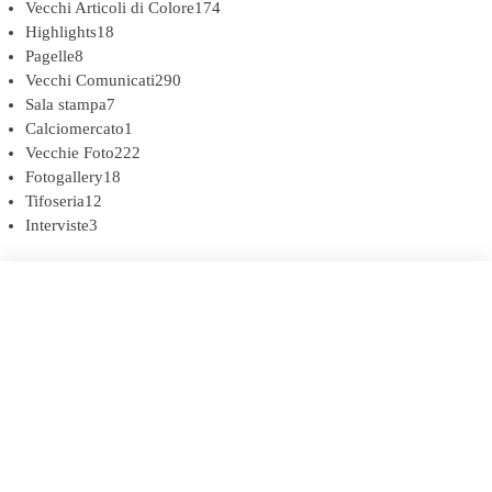
Vecchi Articoli di Colore
174
Highlights
18
Pagelle
8
Vecchi Comunicati
290
Sala stampa
7
Calciomercato
1
Vecchie Foto
222
Fotogallery
18
Tifoseria
12
Interviste
3