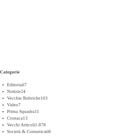
Categorie
Editoriali
7
Notizie
24
Vecchie Rubriche
103
Video
7
Prima Squadra
11
Cronaca
13
Vecchi Articoli
1.878
Società & Comunicati
6