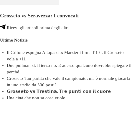
Grosseto vs Seravezza: I convocati
Ricevi gli articoli prima degli altri
Ultime Notizie
Il Grifone espugna Altopascio: Marzierli firma l’1-0, il Grosseto
vola a +11
Due pullman sì. Il terzo no. E adesso qualcuno dovrebbe spiegare il
perché.
Grosseto-Tau partita che vale il campionato: ma è normale giocarla
in uno stadio da 300 posti?
𝗚𝗿𝗼𝘀𝘀𝗲𝘁𝗼 𝘃𝘀 𝗧𝗿𝗲𝘀𝘁𝗶𝗻𝗮: 𝗧𝗿𝗲 𝗽𝘂𝗻𝘁𝗶 𝗰𝗼𝗻 𝗶𝗹 𝗰𝘂𝗼𝗿𝗲
Una città che non sa cosa vuole