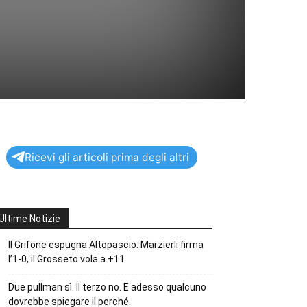
Ricevi gli articoli prima degli altri
Ultime Notizie
Il Grifone espugna Altopascio: Marzierli firma
l’1-0, il Grosseto vola a +11
Due pullman sì. Il terzo no. E adesso qualcuno
dovrebbe spiegare il perché.