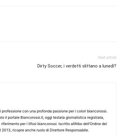
Next article
Dirty Soccer, i verdetti slittano a lunedì?
i professione con una profonda passione per i colori biancorossi.
o il portale Biancorossi.it, oggi testata giornalistica registrata,
ferimento per i tifosi biancorossi. Iscritto all’Albo dell’Ordine dei
l 2013, ricopre anche ruolo di Direttore Responsabile.