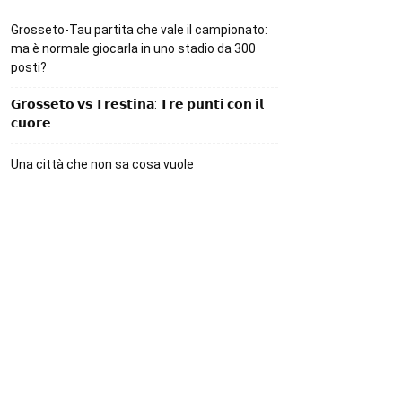
Grosseto-Tau partita che vale il campionato:
ma è normale giocarla in uno stadio da 300
posti?
𝗚𝗿𝗼𝘀𝘀𝗲𝘁𝗼 𝘃𝘀 𝗧𝗿𝗲𝘀𝘁𝗶𝗻𝗮: 𝗧𝗿𝗲 𝗽𝘂𝗻𝘁𝗶 𝗰𝗼𝗻 𝗶𝗹
𝗰𝘂𝗼𝗿𝗲
Una città che non sa cosa vuole