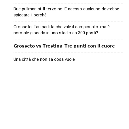
Due pullman sì. Il terzo no. E adesso qualcuno dovrebbe
spiegare il perché.
Grosseto-Tau partita che vale il campionato: ma è
normale giocarla in uno stadio da 300 posti?
𝗚𝗿𝗼𝘀𝘀𝗲𝘁𝗼 𝘃𝘀 𝗧𝗿𝗲𝘀𝘁𝗶𝗻𝗮: 𝗧𝗿𝗲 𝗽𝘂𝗻𝘁𝗶 𝗰𝗼𝗻 𝗶𝗹 𝗰𝘂𝗼𝗿𝗲
Una città che non sa cosa vuole