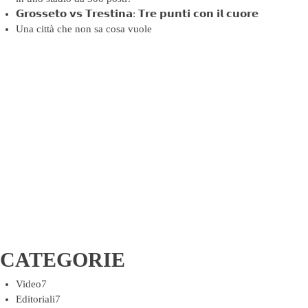
𝗚𝗿𝗼𝘀𝘀𝗲𝘁𝗼 𝘃𝘀 𝗧𝗿𝗲𝘀𝘁𝗶𝗻𝗮: 𝗧𝗿𝗲 𝗽𝘂𝗻𝘁𝗶 𝗰𝗼𝗻 𝗶𝗹 𝗰𝘂𝗼𝗿𝗲
Una città che non sa cosa vuole
CATEGORIE
Video
7
Editoriali
7