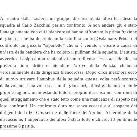
Al rientro dalla trasferta un gruppo di circa trenta tifosi ha atteso la
squadra al Carlo Zecchini per un confronto. A non andare giù è stato
l’atteggiamento con cui i biancorossi hanno affrontato la prima frazione
di gioco e che ha determinato la sconfitta contro Ostiamare. Prima del
confronto un piccolo “siparietto” che si è venuto a creare a causa di
un’asta della bandiera che ha colpito il pullman della squadra. L’autista,
avvertito il colpo e non rendendosi conto di cosa stesse accadendo, ha
preferito tirare dritto e attendere l’arrivo della Polizia, chiamata
verosimilmente dalla dirigenza biancorossa. Dopo circa mezz’ora ecco
di nuovo arrivare l’autobus della squadra questa volta però scortato
dalla volante. Una volta scesi tutti i giocatori, i tifosi gli hanno urlato le
proprie ragioni, manifestando tutto il proprio dissenso nei confronti di
quell’atteggiamento che è stato letto come una mancanza di rispetto nei
loro confronti. Un confronto duro ma senza eccessi e al cospetto dei
dirigenti della FC Grosseto e delle forze dell’ordine. Al termine della
discussione, l’imperativo dei tifosi è stato forte e chiaro: 18 punti nelle
prossime 6 partite.