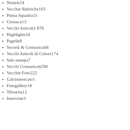
Notizie
24
Vecchie Rubriche
103
Prima Squadra
11
Cronaca
13
Vecchi Articoli
1.878
Highlights
18
Pagelle
8
Società & Comunicati
6
Vecchi Articoli di Colore
174
Sala stampa
7
Vecchi Comunicati
290
Vecchie Foto
222
Calciomercato
1
Fotogallery
18
Tifoseria
12
Interviste
3