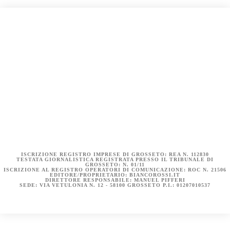
COOKIE POLICY (UE)
DICHIARAZIONE SULLA PRIVACY (UE)
BIANCOROSSI.IT – LA STORIA
ISCRIZIONE REGISTRO IMPRESE DI GROSSETO: REA N. 112830
TESTATA GIORNALISTICA REGISTRATA PRESSO IL TRIBUNALE DI
GROSSETO: N. 01/11
ISCRIZIONE AL REGISTRO OPERATORI DI COMUNICAZIONE: ROC N. 21506
EDITORE/PROPRIETARIO: BIANCOROSSI.IT
DIRETTORE RESPONSABILE: MANUEL PIFFERI
SEDE: VIA VETULONIA N. 12 - 58100 GROSSETO P.I.: 01207010537