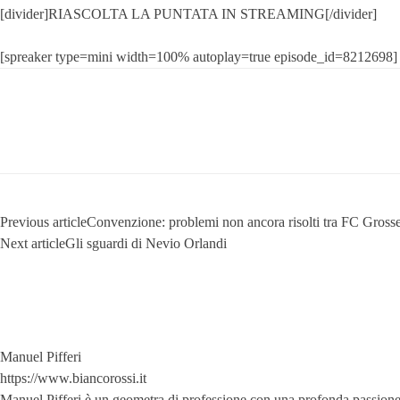
[divider]RIASCOLTA LA PUNTATA IN STREAMING[/divider]
[spreaker type=mini width=100% autoplay=true episode_id=8212698]
Previous article
Convenzione: problemi non ancora risolti tra FC Gros
Next article
Gli sguardi di Nevio Orlandi
Manuel Pifferi
https://www.biancorossi.it
Manuel Pifferi è un geometra di professione con una profonda passione per