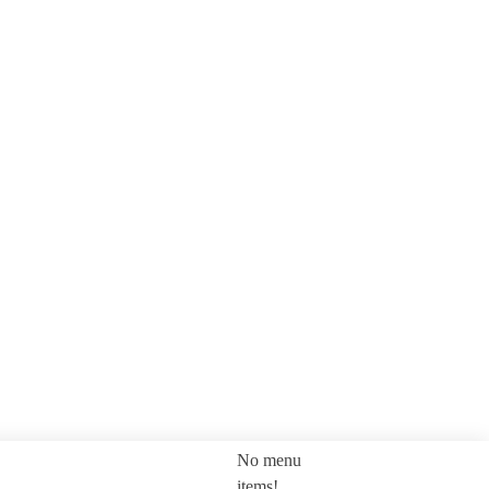
No menu
SEARCH
items!