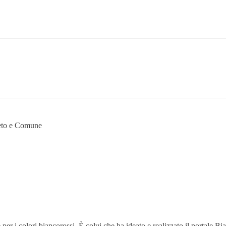
seto e Comune
 i colori biancorossi. È colui che ha ideato e realizzato il portale Bianc