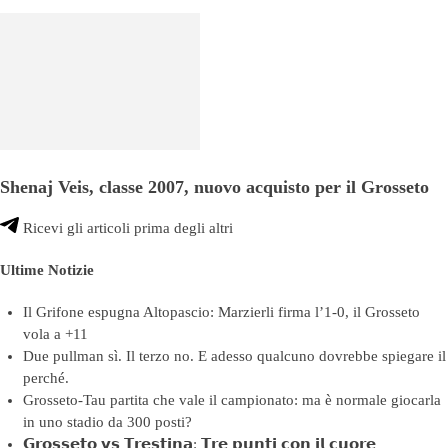
Shenaj Veis, classe 2007, nuovo acquisto per il Grosseto
Ricevi gli articoli prima degli altri
Ultime Notizie
Il Grifone espugna Altopascio: Marzierli firma l’1-0, il Grosseto
vola a +11
Due pullman sì. Il terzo no. E adesso qualcuno dovrebbe spiegare il
perché.
Grosseto-Tau partita che vale il campionato: ma è normale giocarla
in uno stadio da 300 posti?
𝗚𝗿𝗼𝘀𝘀𝗲𝘁𝗼 𝘃𝘀 𝗧𝗿𝗲𝘀𝘁𝗶𝗻𝗮: 𝗧𝗿𝗲 𝗽𝘂𝗻𝘁𝗶 𝗰𝗼𝗻 𝗶𝗹 𝗰𝘂𝗼𝗿𝗲