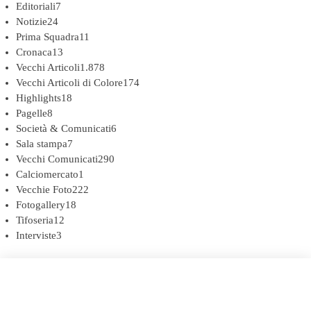
Editoriali
7
Notizie
24
Prima Squadra
11
Cronaca
13
Vecchi Articoli
1.878
Vecchi Articoli di Colore
174
Highlights
18
Pagelle
8
Società & Comunicati
6
Sala stampa
7
Vecchi Comunicati
290
Calciomercato
1
Vecchie Foto
222
Fotogallery
18
Tifoseria
12
Interviste
3