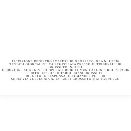
COOKIE POLICY (UE)
DICHIARAZIONE SULLA PRIVACY (UE)
BIANCOROSSI.IT – LA STORIA
ISCRIZIONE REGISTRO IMPRESE DI GROSSETO: REA N. 112830
TESTATA GIORNALISTICA REGISTRATA PRESSO IL TRIBUNALE DI
GROSSETO: N. 01/11
ISCRIZIONE AL REGISTRO OPERATORI DI COMUNICAZIONE: ROC N. 21506
EDITORE/PROPRIETARIO: BIANCOROSSI.IT
DIRETTORE RESPONSABILE: MANUEL PIFFERI
SEDE: VIA VETULONIA N. 12 - 58100 GROSSETO P.I.: 01207010537