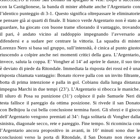
con la Castiglionese, la banda di mister abbatte anche l’Argentario con
l’identico punteggio di 3-1. Questo significa oltrepassare le eliminatorie
e pensare già ai quarti di finale. Il bianco verde Argentario non è stato a
guardare, ha giocato con buone trame sfiorando il vantaggio, trovando
il pari, è andato vicino al raddoppio impegnando l’avversario a
difendersi e a sudare per centrare la vittoria. La squadra di mister
Lorenzo Nero si basa sul gruppo, sull’intensità, è cinica al punto giusto
riuscendo a colpire anche nei momenti critici della gara. L’Argentario,
invece, saluta la coppa. E’ Vongher al 14’ ad aprire le danze, il suo tiro
è deviato di piede da Ritondale. Immediata la risposta dei rossi ed è una
risposta chiamata vantaggio: Bonato riceve palla con un invito filtrante,
botta di prima intenzione e palla in gol. Cobianu dalla lunga distanza
impegna Marchi in due tempi (23’). L’Argentario si ribocca le maniche.
Il siluro di Posa su punizione (31’) colpisce il palo Samuele Neri di
testa fallisce il pareggio da ottima posizione. Si rivede il san Donato
con Belhijou la cui bella conclusione termina fuori. Gli sforzi e il gioco
dell’Argentario vengono premiati al 34’: fuga solitaria di Vongher dalla
sinistra, diagonale secco, rete e pareggio. Fine tempo. Si ricomincia con
l’Argentario ancora propositivo in avanti, in 10’ minuti sono due le
conclusioni verso la porta di Ritondale, il San Donato non riesce a