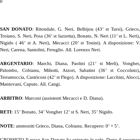
0
SAN DONATO
: Ritondale, G. Neri, Belhijou (43’ st Tursi), Grieco
Troiano, S. Neri, Posa (36’ st Iazzetta), Bonato, N. Neri (11’ st L. Neri),
Nigido ( 46’ st A. Neri), Mecacci (20’ st Tonini). A disposizione: V.
Neri, Carena, Santolini, Feruglio. All. Lorenzo Neri.
ARGENTARIO
: Marchi, Diana, Paolini (21’ st Merli), Vongher,
Palombo, Cobianu, Miliotti, Atzori, Sabatini (36’ st Coccoluto),
Terramoccia, Castriconi (42’ st Flego). A disposizione: Lacchini, Alocci,
Mantovani, Caputo. All. Cangi.
ARBITRO
: Marconi (assistenti Mecacci e D. Diana).
RETI
: 15’ Bonato, 34’ Vongher 12’ st S. Neri, 35’ Nigido.
NOTE
: ammoniti Grieco, Diana, Cobianu. Recupero: 0’ + 5’.
GROSSETO Il rosso San Donato ha spiegato le vele. Dopo il successo