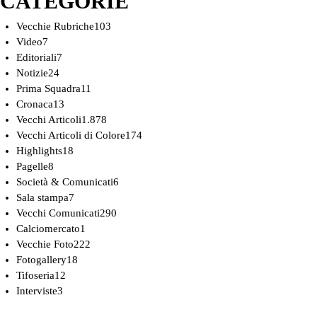
CATEGORIE
Vecchie Rubriche
103
Video
7
Editoriali
7
Notizie
24
Prima Squadra
11
Cronaca
13
Vecchi Articoli
1.878
Vecchi Articoli di Colore
174
Highlights
18
Pagelle
8
Società & Comunicati
6
Sala stampa
7
Vecchi Comunicati
290
Calciomercato
1
Vecchie Foto
222
Fotogallery
18
Tifoseria
12
Interviste
3