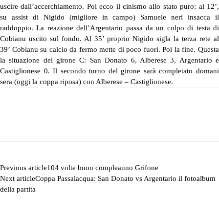
uscire dall’accerchiamento. Poi ecco il cinismo allo stato puro: al 12’,
su assist di Nigido (migliore in campo) Samuele neri insacca il
raddoppio. La reazione dell’Argentario passa da un colpo di testa di
Cobianu uscito sul fondo. Al 35’ proprio Nigido sigla la terza rete al
39’ Cobianu su calcio da fermo mette di poco fuori. Poi la fine. Questa
la situazione del girone C: San Donato 6, Alberese 3, Argentario e
Castiglionese 0. Il secondo turno del girone sarà completato domani
sera (oggi la coppa riposa) con Alberese – Castiglionese.
Previous article
104 volte buon compleanno Grifone
Next article
Coppa Passalacqua: San Donato vs Argentario il fotoalbum
della partita