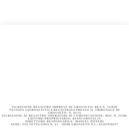
COOKIE POLICY (UE)
DICHIARAZIONE SULLA PRIVACY (UE)
BIANCOROSSI.IT – LA STORIA
ISCRIZIONE REGISTRO IMPRESE DI GROSSETO: REA N. 112830
TESTATA GIORNALISTICA REGISTRATA PRESSO IL TRIBUNALE DI
GROSSETO: N. 01/11
ISCRIZIONE AL REGISTRO OPERATORI DI COMUNICAZIONE: ROC N. 21506
EDITORE/PROPRIETARIO: BIANCOROSSI.IT
DIRETTORE RESPONSABILE: MANUEL PIFFERI
SEDE: VIA VETULONIA N. 12 - 58100 GROSSETO P.I.: 01207010537