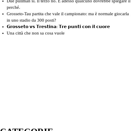
Due pullman sì. Il terzo no. E adesso qualcuno dovrebbe spiegare il
perché.
Grosseto-Tau partita che vale il campionato: ma è normale giocarla
in uno stadio da 300 posti?
𝗚𝗿𝗼𝘀𝘀𝗲𝘁𝗼 𝘃𝘀 𝗧𝗿𝗲𝘀𝘁𝗶𝗻𝗮: 𝗧𝗿𝗲 𝗽𝘂𝗻𝘁𝗶 𝗰𝗼𝗻 𝗶𝗹 𝗰𝘂𝗼𝗿𝗲
Una città che non sa cosa vuole