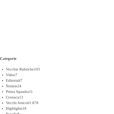
Categorie
Vecchie Rubriche
103
Video
7
Editoriali
7
Notizie
24
Prima Squadra
11
Cronaca
13
Vecchi Articoli
1.878
Highlights
18
Pagelle
8