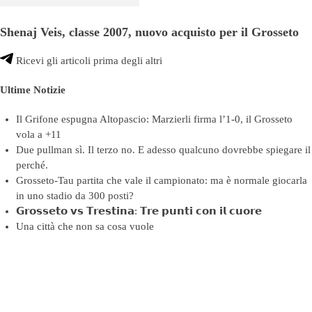
Shenaj Veis, classe 2007, nuovo acquisto per il Grosseto
Ricevi gli articoli prima degli altri
Ultime Notizie
Il Grifone espugna Altopascio: Marzierli firma l’1-0, il Grosseto
vola a +11
Due pullman sì. Il terzo no. E adesso qualcuno dovrebbe spiegare il
perché.
Grosseto-Tau partita che vale il campionato: ma è normale giocarla
in uno stadio da 300 posti?
𝗚𝗿𝗼𝘀𝘀𝗲𝘁𝗼 𝘃𝘀 𝗧𝗿𝗲𝘀𝘁𝗶𝗻𝗮: 𝗧𝗿𝗲 𝗽𝘂𝗻𝘁𝗶 𝗰𝗼𝗻 𝗶𝗹 𝗰𝘂𝗼𝗿𝗲
Una città che non sa cosa vuole