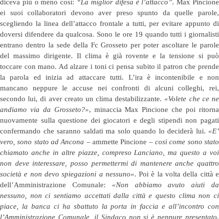
diceva più o meno così:
“La miglior difesa è l’attacco”
. Max Pincion
ei suoi collaboratori devono aver preso spunto da quelle parole,
scegliendo la linea dell’attacco frontale a tutti, per evitare appunto di
doversi difendere da qualcosa. Sono le ore 19 quando tutti i giornalisti
entrano dentro la sede della Fc Grosseto per poter ascoltare le parole
del massimo dirigente. Il clima è già rovente e la tensione si può
toccare con mano. Ad alzare i toni ci pensa subito il patron che prende
la parola ed inizia ad attaccare tutti. L’ira è incontenibile e non
mancano neppure le accuse nei confronti di alcuni colleghi, rei,
secondo lui, di aver creato un clima destabilizzante.
«Volete che ce n
andiamo via da Grosseto?»
, minaccia Max Pincione che poi ritorn
nuovamente sulla questione dei giocatori e degli stipendi non pagati
confermando che saranno saldati ma solo quando lo deciderà lui.
«E’
vero, sono stato ad Ancona
– ammette Pincione –
così come sono stat
chiamato anche in altre piazze, compreso Lanciano, ma questo a voi
non deve interessare, posso permettermi di mantenere anche quattro
società e non devo spiegazioni a nessuno»
. Poi è la volta della città 
dell’Amministrazione Comunale:
«Non abbiamo avuto aiuti d
nessuno, non ci sentiamo accettati dalla città e questo clima non ci
piace, la banca ci ha sbattuto la porta in faccia e all’incontro con
l’Amministrazione Comunale, il Sindaco non si è neppure presentato.