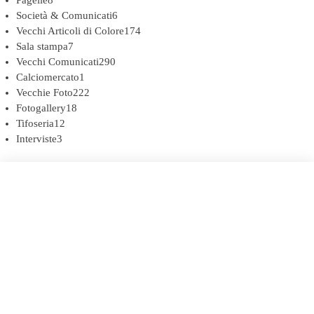
Società & Comunicati
6
Vecchi Articoli di Colore
174
Sala stampa
7
Vecchi Comunicati
290
Calciomercato
1
Vecchie Foto
222
Fotogallery
18
Tifoseria
12
Interviste
3
COOKIE POLICY (UE)