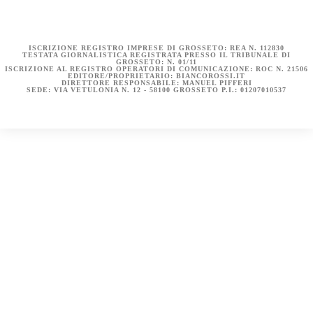
DICHIARAZIONE SULLA PRIVACY (UE)
BIANCOROSSI.IT – LA STORIA
ISCRIZIONE REGISTRO IMPRESE DI GROSSETO: REA N. 112830
TESTATA GIORNALISTICA REGISTRATA PRESSO IL TRIBUNALE DI
GROSSETO: N. 01/11
ISCRIZIONE AL REGISTRO OPERATORI DI COMUNICAZIONE: ROC N. 21506
EDITORE/PROPRIETARIO: BIANCOROSSI.IT
DIRETTORE RESPONSABILE: MANUEL PIFFERI
SEDE: VIA VETULONIA N. 12 - 58100 GROSSETO P.I.: 01207010537