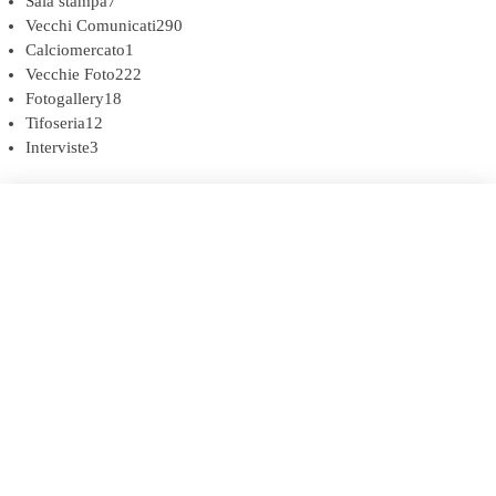
Sala stampa
7
Vecchi Comunicati
290
Calciomercato
1
Vecchie Foto
222
Fotogallery
18
Tifoseria
12
Interviste
3
COOKIE POLICY (UE)
DICHIARAZIONE SULLA PRIVACY (UE)
BIANCOROSSI.IT – LA STORIA