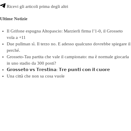
Ricevi gli articoli prima degli altri
Ultime Notizie
Il Grifone espugna Altopascio: Marzierli firma l’1-0, il Grosseto
vola a +11
Due pullman sì. Il terzo no. E adesso qualcuno dovrebbe spiegare il
perché.
Grosseto-Tau partita che vale il campionato: ma è normale giocarla
in uno stadio da 300 posti?
𝗚𝗿𝗼𝘀𝘀𝗲𝘁𝗼 𝘃𝘀 𝗧𝗿𝗲𝘀𝘁𝗶𝗻𝗮: 𝗧𝗿𝗲 𝗽𝘂𝗻𝘁𝗶 𝗰𝗼𝗻 𝗶𝗹 𝗰𝘂𝗼𝗿𝗲
Una città che non sa cosa vuole