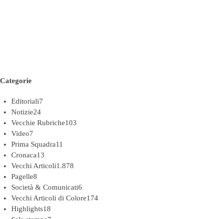
Categorie
Editoriali
7
Notizie
24
Vecchie Rubriche
103
Video
7
Prima Squadra
11
Cronaca
13
Vecchi Articoli
1.878
Pagelle
8
Società & Comunicati
6
Vecchi Articoli di Colore
174
Highlights
18