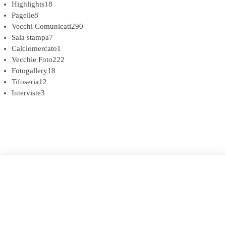
Highlights
18
Pagelle
8
Vecchi Comunicati
290
Sala stampa
7
Calciomercato
1
Vecchie Foto
222
Fotogallery
18
Tifoseria
12
Interviste
3