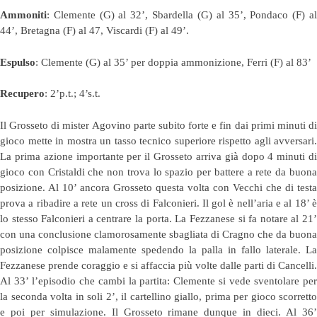
Ammoniti
: Clemente (G) al 32’, Sbardella (G) al 35’, Pondaco (F) al
44’, Bretagna (F) al 47, Viscardi (F) al 49’.
Espulso
: Clemente (G) al 35’ per doppia ammonizione, Ferri (F) al 83’
Recupero
: 2’p.t.; 4’s.t.
Il Grosseto di mister Agovino parte subito forte e fin dai primi minuti di
gioco mette in mostra un tasso tecnico superiore rispetto agli avversari.
La prima azione importante per il Grosseto arriva già dopo 4 minuti di
gioco con Cristaldi che non trova lo spazio per battere a rete da buona
posizione. Al 10’ ancora Grosseto questa volta con Vecchi che di testa
prova a ribadire a rete un cross di Falconieri. Il gol è nell’aria e al 18’ è
lo stesso Falconieri a centrare la porta. La Fezzanese si fa notare al 21’
con una conclusione clamorosamente sbagliata di Cragno che da buona
posizione colpisce malamente spedendo la palla in fallo laterale. La
Fezzanese prende coraggio e si affaccia più volte dalle parti di Cancelli.
Al 33’ l’episodio che cambi la partita: Clemente si vede sventolare per
la seconda volta in soli 2’, il cartellino giallo, prima per gioco scorretto
e poi per simulazione. Il Grosseto rimane dunque in dieci. Al 36’