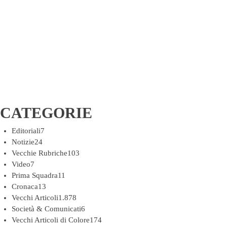
CATEGORIE
Editoriali
7
Notizie
24
Vecchie Rubriche
103
Video
7
Prima Squadra
11
Cronaca
13
Vecchi Articoli
1.878
Società & Comunicati
6
Vecchi Articoli di Colore
174