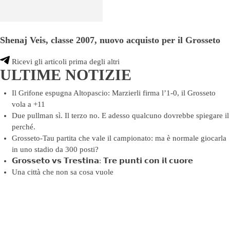
Shenaj Veis, classe 2007, nuovo acquisto per il Grosseto
Ricevi gli articoli prima degli altri
ULTIME NOTIZIE
Il Grifone espugna Altopascio: Marzierli firma l’1-0, il Grosseto
vola a +11
Due pullman sì. Il terzo no. E adesso qualcuno dovrebbe spiegare il
perché.
Grosseto-Tau partita che vale il campionato: ma è normale giocarla
in uno stadio da 300 posti?
𝗚𝗿𝗼𝘀𝘀𝗲𝘁𝗼 𝘃𝘀 𝗧𝗿𝗲𝘀𝘁𝗶𝗻𝗮: 𝗧𝗿𝗲 𝗽𝘂𝗻𝘁𝗶 𝗰𝗼𝗻 𝗶𝗹 𝗰𝘂𝗼𝗿𝗲
Una città che non sa cosa vuole