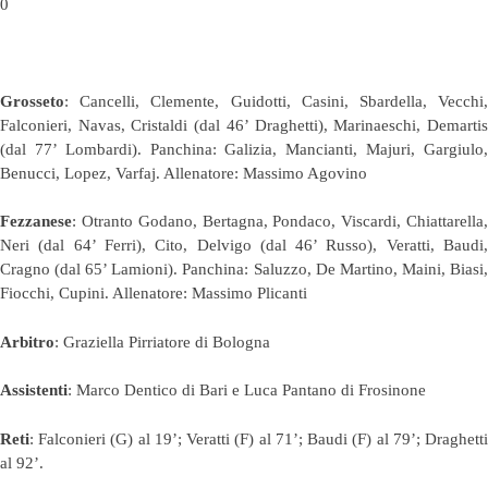
0
Grosseto
: Cancelli, Clemente, Guidotti, Casini, Sbardella, Vecchi,
Falconieri, Navas, Cristaldi (dal 46’ Draghetti), Marinaeschi, Demartis
(dal 77’ Lombardi). Panchina: Galizia, Mancianti, Majuri, Gargiulo,
Benucci, Lopez, Varfaj. Allenatore: Massimo Agovino
Fezzanese
: Otranto Godano, Bertagna, Pondaco, Viscardi, Chiattarella,
Neri (dal 64’ Ferri), Cito, Delvigo (dal 46’ Russo), Veratti, Baudi,
Cragno (dal 65’ Lamioni). Panchina: Saluzzo, De Martino, Maini, Biasi,
Fiocchi, Cupini. Allenatore: Massimo Plicanti
Arbitro
: Graziella Pirriatore di Bologna
Assistenti
: Marco Dentico di Bari e Luca Pantano di Frosinone
Reti
: Falconieri (G) al 19’; Veratti (F) al 71’; Baudi (F) al 79’; Draghetti
al 92’.