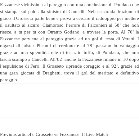
Fezzanese vicinissima al pareggio con una conclusione di Pondaco che
si stampa sul palo alla sinistra di Cancelli. Nella seconda frazione di
gioco il Grosseto parte bene e prova a cercare il raddoppio per mettere
il risultato al sicuro. Clamoroso l’errore di Falconieri al 58’ che non
riesce, a tu per tu con Otranto Godano, a trovare la porta. Al 70’ la
Fezzanese perviene al pareggio grazie ad un gol di testa di Veratti. I
ragazzi di mister Plicanti ci credono e al 78’ passano in vantaggio
grazie ad una splendida rete di testa, in tuffo, di Pondaco, che non
lascia scampo a Cancelli. All’82’ anche la Fezzanese rimane in 10 dopo
l’espulsione di Ferri. Il Grosseto riprende coraggio e al 92’, grazie ad
una gran giocata di Draghetti, trova il gol del meritato e definitivo
pareggio.
Previous article
Fc Grosseto vs Fezzanese: Il Live Match