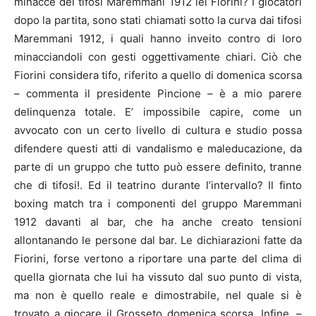
minacce dei tifosi Maremmani 1912 lei Fiorini? I giocatori
dopo la partita, sono stati chiamati sotto la curva dai tifosi
Maremmani 1912, i quali hanno inveito contro di loro
minacciandoli con gesti oggettivamente chiari. Ciò che
Fiorini considera tifo, riferito a quello di domenica scorsa
– commenta il presidente Pincione – è a mio parere
delinquenza totale. E’ impossibile capire, come un
avvocato con un certo livello di cultura e studio possa
difendere questi atti di vandalismo e maleducazione, da
parte di un gruppo che tutto può essere definito, tranne
che di tifosi!. Ed il teatrino durante l’intervallo? Il finto
boxing match tra i componenti del gruppo Maremmani
1912 davanti al bar, che ha anche creato tensioni
allontanando le persone dal bar. Le dichiarazioni fatte da
Fiorini, forse vertono a riportare una parte del clima di
quella giornata che lui ha vissuto dal suo punto di vista,
ma non è quello reale e dimostrabile, nel quale si è
trovato a giocare il Grosseto domenica scorsa. Infine, –