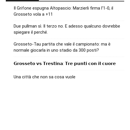
Il Grifone espugna Altopascio: Marzierli firma l’1-0, il
Grosseto vola a +11
Due pullman sì. Il terzo no. E adesso qualcuno dovrebbe
spiegare il perché.
Grosseto-Tau partita che vale il campionato: ma è
normale giocarla in uno stadio da 300 posti?
𝗚𝗿𝗼𝘀𝘀𝗲𝘁𝗼 𝘃𝘀 𝗧𝗿𝗲𝘀𝘁𝗶𝗻𝗮: 𝗧𝗿𝗲 𝗽𝘂𝗻𝘁𝗶 𝗰𝗼𝗻 𝗶𝗹 𝗰𝘂𝗼𝗿𝗲
Una città che non sa cosa vuole