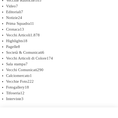
Vecchie Rubriche
103
Video
7
Editoriali
7
Notizie
24
Prima Squadra
11
Cronaca
13
Vecchi Articoli
1.878
Highlights
18
Pagelle
8
Società & Comunicati
6
Vecchi Articoli di Colore
174
Sala stampa
7
Vecchi Comunicati
290
Calciomercato
1
Vecchie Foto
222
Fotogallery
18
Tifoseria
12
Interviste
3