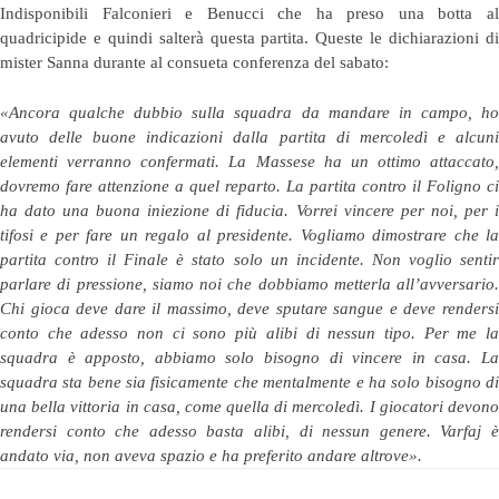
Indisponibili Falconieri e Benucci che ha preso una botta al
quadricipide e quindi salterà questa partita. Queste le dichiarazioni di
mister Sanna durante al consueta conferenza del sabato:
«Ancora qualche dubbio sulla squadra da mandare in campo, ho
avuto delle buone indicazioni dalla partita di mercoledì e alcuni
elementi verranno confermati. La Massese ha un ottimo attaccato,
dovremo fare attenzione a quel reparto. La partita contro il Foligno ci
ha dato una buona iniezione di fiducia. Vorrei vincere per noi, per i
tifosi e per fare un regalo al presidente. Vogliamo dimostrare che la
partita contro il Finale è stato solo un incidente. Non voglio sentir
parlare di pressione, siamo noi che dobbiamo metterla all’avversario.
Chi gioca deve dare il massimo, deve sputare sangue e deve rendersi
conto che adesso non ci sono più alibi di nessun tipo. Per me la
squadra è apposto, abbiamo solo bisogno di vincere in casa. La
squadra sta bene sia fisicamente che mentalmente e ha solo bisogno di
una bella vittoria in casa, come quella di mercoledì. I giocatori devono
rendersi conto che adesso basta alibi, di nessun genere. Varfaj è
andato via, non aveva spazio e ha preferito andare altrove».