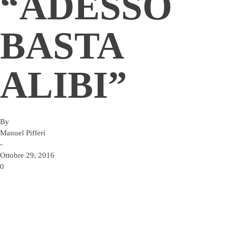
“ADESSO
BASTA
ALIBI”
By
Manuel Pifferi
-
Ottobre 29, 2016
0