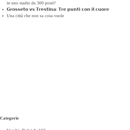
in uno stadio da 300 posti?
𝗚𝗿𝗼𝘀𝘀𝗲𝘁𝗼 𝘃𝘀 𝗧𝗿𝗲𝘀𝘁𝗶𝗻𝗮: 𝗧𝗿𝗲 𝗽𝘂𝗻𝘁𝗶 𝗰𝗼𝗻 𝗶𝗹 𝗰𝘂𝗼𝗿𝗲
Una città che non sa cosa vuole
Categorie