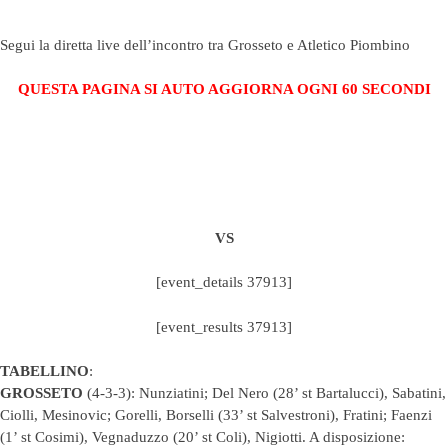
Segui la diretta live dell’incontro tra Grosseto e Atletico Piombino
QUESTA PAGINA SI AUTO AGGIORNA OGNI 60 SECONDI
VS
[event_details 37913]
[event_results 37913]
TABELLINO
:
GROSSETO
(4-3-3): Nunziatini; Del Nero (28’ st Bartalucci), Sabatini,
Ciolli, Mesinovic; Gorelli, Borselli (33’ st Salvestroni), Fratini; Faenzi
(1’ st Cosimi), Vegnaduzzo (20’ st Coli), Nigiotti. A disposizione: