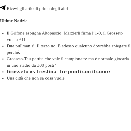
Ricevi gli articoli prima degli altri
Ultime Notizie
Il Grifone espugna Altopascio: Marzierli firma l’1-0, il Grosseto
vola a +11
Due pullman sì. Il terzo no. E adesso qualcuno dovrebbe spiegare il
perché.
Grosseto-Tau partita che vale il campionato: ma è normale giocarla
in uno stadio da 300 posti?
𝗚𝗿𝗼𝘀𝘀𝗲𝘁𝗼 𝘃𝘀 𝗧𝗿𝗲𝘀𝘁𝗶𝗻𝗮: 𝗧𝗿𝗲 𝗽𝘂𝗻𝘁𝗶 𝗰𝗼𝗻 𝗶𝗹 𝗰𝘂𝗼𝗿𝗲
Una città che non sa cosa vuole