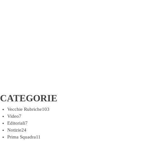
CATEGORIE
Vecchie Rubriche
103
Video
7
Editoriali
7
Notizie
24
Prima Squadra
11