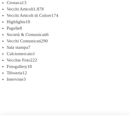
Cronaca
13
Vecchi Articoli
1.878
Vecchi Articoli di Colore
174
Highlights
18
Pagelle
8
Società & Comunicati
6
Vecchi Comunicati
290
Sala stampa
7
Calciomercato
1
Vecchie Foto
222
Fotogallery
18
Tifoseria
12
Interviste
3