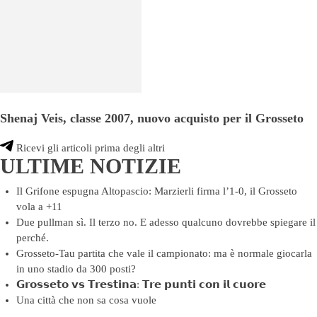
Shenaj Veis, classe 2007, nuovo acquisto per il Grosseto
Ricevi gli articoli prima degli altri
ULTIME NOTIZIE
Il Grifone espugna Altopascio: Marzierli firma l’1-0, il Grosseto
vola a +11
Due pullman sì. Il terzo no. E adesso qualcuno dovrebbe spiegare il
perché.
Grosseto-Tau partita che vale il campionato: ma è normale giocarla
in uno stadio da 300 posti?
𝗚𝗿𝗼𝘀𝘀𝗲𝘁𝗼 𝘃𝘀 𝗧𝗿𝗲𝘀𝘁𝗶𝗻𝗮: 𝗧𝗿𝗲 𝗽𝘂𝗻𝘁𝗶 𝗰𝗼𝗻 𝗶𝗹 𝗰𝘂𝗼𝗿𝗲
Una città che non sa cosa vuole