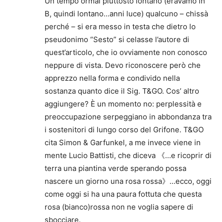
Un tempo ormai piuttosto lontano (eravamo in
B, quindi lontano…anni luce) qualcuno – chissà
perché – si era messo in testa che dietro lo
pseudonimo “Sesto” si celasse l’autore di
quest’articolo, che io ovviamente non conosco
neppure di vista. Devo riconoscere però che
apprezzo nella forma e condivido nella
sostanza quanto dice il Sig. T&GO. Cos’ altro
aggiungere? È un momento no: perplessità e
preoccupazione serpeggiano in abbondanza tra
i sostenitori di lungo corso del Grifone. T&GO
cita Simon & Garfunkel, a me invece viene in
mente Lucio Battisti, che diceva 《…e ricoprir di
terra una piantina verde sperando possa
nascere un giorno una rosa rossa》…ecco, oggi
come oggi si ha una paura fottuta che questa
rosa (bianco)rossa non ne voglia sapere di
sbocciare.