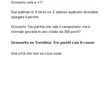
Grosseto vola a +11
Due pullman sì. Il terzo no. E adesso qualcuno dovrebbe
spiegare il perché.
Grosseto-Tau partita che vale il campionato: ma è
normale giocarla in uno stadio da 300 posti?
𝗚𝗿𝗼𝘀𝘀𝗲𝘁𝗼 𝘃𝘀 𝗧𝗿𝗲𝘀𝘁𝗶𝗻𝗮: 𝗧𝗿𝗲 𝗽𝘂𝗻𝘁𝗶 𝗰𝗼𝗻 𝗶𝗹 𝗰𝘂𝗼𝗿𝗲
Una città che non sa cosa vuole