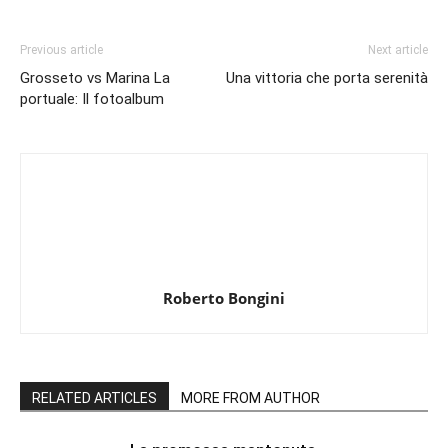
Previous article
Next article
Grosseto vs Marina La
Una vittoria che porta serenità
portuale: Il fotoalbum
Roberto Bongini
RELATED ARTICLES
MORE FROM AUTHOR