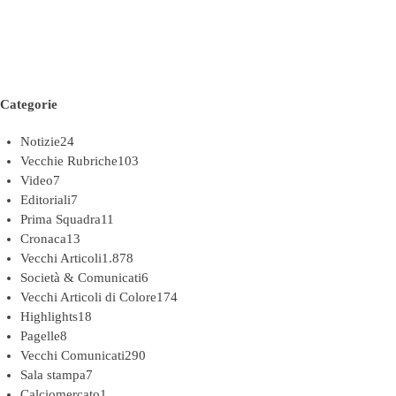
Categorie
Notizie
24
Vecchie Rubriche
103
Video
7
Editoriali
7
Prima Squadra
11
Cronaca
13
Vecchi Articoli
1.878
Società & Comunicati
6
Vecchi Articoli di Colore
174
Highlights
18
Pagelle
8
Vecchi Comunicati
290
Sala stampa
7
Calciomercato
1