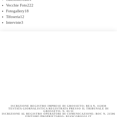
Vecchie Foto
222
Fotogallery
18
Tifoseria
12
Interviste
3
COOKIE POLICY (UE)
DICHIARAZIONE SULLA PRIVACY (UE)
BIANCOROSSI.IT – LA STORIA
ISCRIZIONE REGISTRO IMPRESE DI GROSSETO: REA N. 112830
TESTATA GIORNALISTICA REGISTRATA PRESSO IL TRIBUNALE DI
GROSSETO: N. 01/11
ISCRIZIONE AL REGISTRO OPERATORI DI COMUNICAZIONE: ROC N. 21506
EDITORE/PROPRIETARIO: BIANCOROSSI.IT