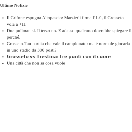
Ultime Notizie
Il Grifone espugna Altopascio: Marzierli firma l’1-0, il Grosseto
vola a +11
Due pullman sì. Il terzo no. E adesso qualcuno dovrebbe spiegare il
perché.
Grosseto-Tau partita che vale il campionato: ma è normale giocarla
in uno stadio da 300 posti?
𝗚𝗿𝗼𝘀𝘀𝗲𝘁𝗼 𝘃𝘀 𝗧𝗿𝗲𝘀𝘁𝗶𝗻𝗮: 𝗧𝗿𝗲 𝗽𝘂𝗻𝘁𝗶 𝗰𝗼𝗻 𝗶𝗹 𝗰𝘂𝗼𝗿𝗲
Una città che non sa cosa vuole