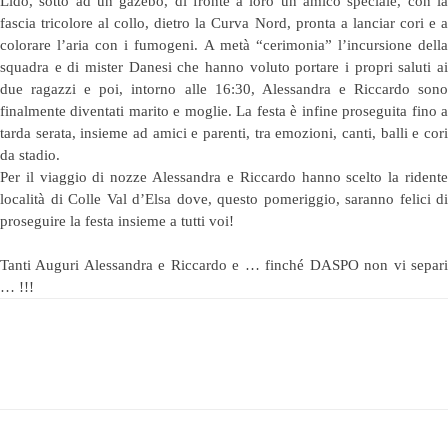
Lido, sotto ad un gazebo, di fronte a loro un amico speciale, con la
fascia tricolore al collo, dietro la Curva Nord, pronta a lanciar cori e a
colorare l’aria con i fumogeni. A metà “cerimonia” l’incursione della
squadra e di mister Danesi che hanno voluto portare i propri saluti ai
due ragazzi e poi, intorno alle 16:30, Alessandra e Riccardo sono
finalmente diventati marito e moglie. La festa è infine proseguita fino a
tarda serata, insieme ad amici e parenti, tra emozioni, canti, balli e cori
da stadio.
Per il viaggio di nozze Alessandra e Riccardo hanno scelto la ridente
località di Colle Val d’Elsa dove, questo pomeriggio, saranno felici di
proseguire la festa insieme a tutti voi!
Tanti Auguri Alessandra e Riccardo e … finché DASPO non vi separi
… !!!