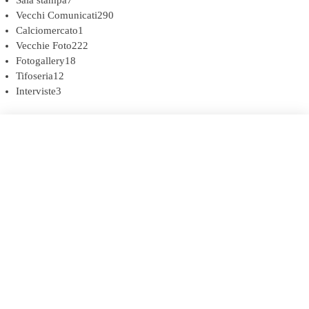
Sala stampa
7
Vecchi Comunicati
290
Calciomercato
1
Vecchie Foto
222
Fotogallery
18
Tifoseria
12
Interviste
3
COOKIE POLICY (UE)
DICHIARAZIONE SULLA PRIVACY (UE)
BIANCOROSSI.IT – LA STORIA