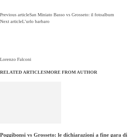
Previous article
San Miniato Basso vs Grosseto: il fotoalbum
Next article
L’urlo barbaro
Lorenzo Falconi
RELATED ARTICLES
MORE FROM AUTHOR
Poggibonsi vs Grosseto: le dichiarazioni a fine gara di