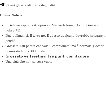
Ricevi gli articoli prima degli altri
Ultime Notizie
Il Grifone espugna Altopascio: Marzierli firma l’1-0, il Grosseto
vola a +11
Due pullman sì. Il terzo no. E adesso qualcuno dovrebbe spiegare il
perché.
Grosseto-Tau partita che vale il campionato: ma è normale giocarla
in uno stadio da 300 posti?
𝗚𝗿𝗼𝘀𝘀𝗲𝘁𝗼 𝘃𝘀 𝗧𝗿𝗲𝘀𝘁𝗶𝗻𝗮: 𝗧𝗿𝗲 𝗽𝘂𝗻𝘁𝗶 𝗰𝗼𝗻 𝗶𝗹 𝗰𝘂𝗼𝗿𝗲
Una città che non sa cosa vuole