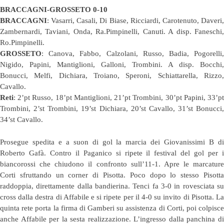
BRACCAGNI-GROSSETO 0-10
BRACCAGNI
: Vasarri, Casali, Di Biase, Ricciardi, Carotenuto, Daveri,
Zambernardi, Taviani, Onda, Ra.Pimpinelli, Canuti. A disp. Faneschi,
Ro.Pimpinelli.
GROSSETO
: Canova, Fabbo, Calzolani, Russo, Badia, Pogorelli,
Nigido, Papini, Mantiglioni, Galloni, Trombini. A disp. Bocchi,
Bonucci, Melfi, Dichiara, Troiano, Speroni, Schiattarella, Rizzo,
Cavallo.
Reti
: 2’pt Russo, 18’pt Mantiglioni, 21’pt Trombini, 30’pt Papini, 33’pt
Trombini, 2’st Trombini, 19’st Dichiara, 20’st Cavallo, 31’st Bonucci,
34’st Cavallo.
Prosegue spedita e a suon di gol la marcia dei Giovanissimi B di
Roberto Gafà. Contro il Paganico si ripete il festival del gol per i
biancorossi che chiudono il confronto sull’11-1. Apre le marcature
Corti sfruttando un corner di Pisotta. Poco dopo lo stesso Pisotta
raddoppia, direttamente dalla bandierina. Tenci fa 3-0 in rovesciata su
cross dalla destra di Affabile e si ripete per il 4-0 su invito di Pisotta. La
quinta rete porta la firma di Gamberi su assistenza di Corti, poi colpisce
anche Affabile per la sesta realizzazione. L’ingresso dalla panchina di