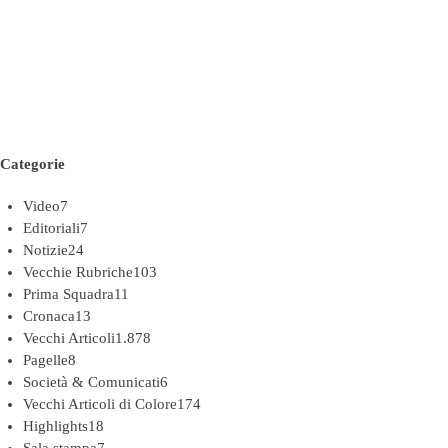
Categorie
Video
7
Editoriali
7
Notizie
24
Vecchie Rubriche
103
Prima Squadra
11
Cronaca
13
Vecchi Articoli
1.878
Pagelle
8
Società & Comunicati
6
Vecchi Articoli di Colore
174
Highlights
18