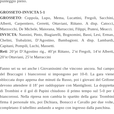
punteggio pieno.
GROSSETO-INVICTA 5-1
GROSSETO
: Coppola, Lupo, Mema, Lucattini, Fregoli, Sacchini,
Alberti, Carpentiero, Cerretti, Ottaviani, Riitano. A disp. Catocci,
Marzocchi, De Michele, Maiorana, Marraccini, Filippi, Pratesi, Meacci.
INVICTA
: Nannini, Pinto, Biagiarelli, Bognomini, Bassi, Lesi, Erman,
Chelini, Trabalzini, D’Agostino, Bambagioni. A disp. Lambardi,
Capitani, Pompili, Luchi, Massetti.
Reti
: 20’pt D’Agostino rig., 40’pt Riitano, 2’st Fregoli, 14’st Alberti,
20’st Ottaviani, 25’st Marraccini
Fanno sei su sei anche i Giovanissimi che vincono ancora. Sul campo
del Braccagni i biancorossi si impongono per 10-0. La gara viene
sbloccata dopo appena due minuti da Russo, poi i giovani del Grifone
devono attendere il 18’ per raddoppiare con Mantiglioni. La doppietta
di Trombini e il gol di Papini chiudono il primo tempo sul 5-0 per i
biancorossi. Nella ripresa non cambia lo spartito della gara: Trombini
firma il personale tris, poi Dichiara, Bonucci e Cavallo per due volte,
completano il tabellino andando a segno con ingresso dalla panchina.