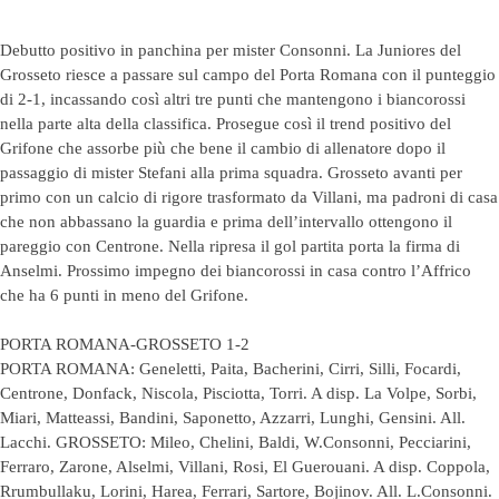
Debutto positivo in panchina per mister Consonni. La Juniores del
Grosseto riesce a passare sul campo del Porta Romana con il punteggio
di 2-1, incassando così altri tre punti che mantengono i biancorossi
nella parte alta della classifica. Prosegue così il trend positivo del
Grifone che assorbe più che bene il cambio di allenatore dopo il
passaggio di mister Stefani alla prima squadra. Grosseto avanti per
primo con un calcio di rigore trasformato da Villani, ma padroni di casa
che non abbassano la guardia e prima dell’intervallo ottengono il
pareggio con Centrone. Nella ripresa il gol partita porta la firma di
Anselmi. Prossimo impegno dei biancorossi in casa contro l’Affrico
che ha 6 punti in meno del Grifone.
PORTA ROMANA-GROSSETO 1-2
PORTA ROMANA: Geneletti, Paita, Bacherini, Cirri, Silli, Focardi,
Centrone, Donfack, Niscola, Pisciotta, Torri. A disp. La Volpe, Sorbi,
Miari, Matteassi, Bandini, Saponetto, Azzarri, Lunghi, Gensini. All.
Lacchi. GROSSETO: Mileo, Chelini, Baldi, W.Consonni, Pecciarini,
Ferraro, Zarone, Alselmi, Villani, Rosi, El Guerouani. A disp. Coppola,
Rrumbullaku, Lorini, Harea, Ferrari, Sartore, Bojinov. All. L.Consonni.