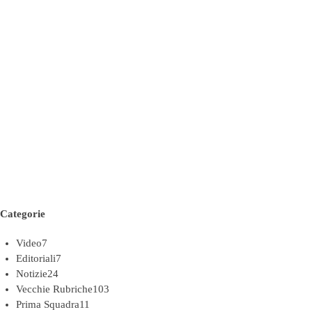
Categorie
Video
7
Editoriali
7
Notizie
24
Vecchie Rubriche
103
Prima Squadra
11