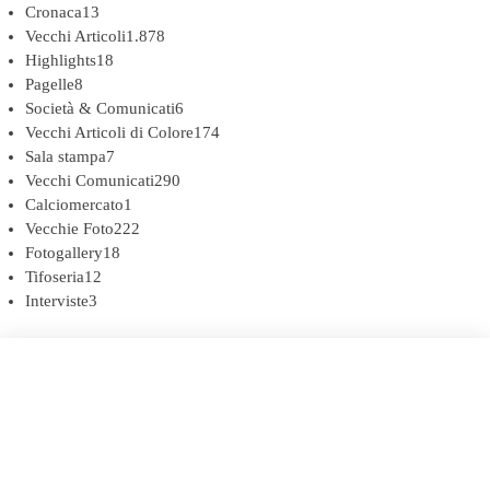
Cronaca
13
Vecchi Articoli
1.878
Highlights
18
Pagelle
8
Società & Comunicati
6
Vecchi Articoli di Colore
174
Sala stampa
7
Vecchi Comunicati
290
Calciomercato
1
Vecchie Foto
222
Fotogallery
18
Tifoseria
12
Interviste
3