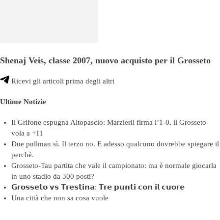
Shenaj Veis, classe 2007, nuovo acquisto per il Grosseto
Ricevi gli articoli prima degli altri
Ultime Notizie
Il Grifone espugna Altopascio: Marzierli firma l’1-0, il Grosseto
vola a +11
Due pullman sì. Il terzo no. E adesso qualcuno dovrebbe spiegare il
perché.
Grosseto-Tau partita che vale il campionato: ma è normale giocarla
in uno stadio da 300 posti?
𝗚𝗿𝗼𝘀𝘀𝗲𝘁𝗼 𝘃𝘀 𝗧𝗿𝗲𝘀𝘁𝗶𝗻𝗮: 𝗧𝗿𝗲 𝗽𝘂𝗻𝘁𝗶 𝗰𝗼𝗻 𝗶𝗹 𝗰𝘂𝗼𝗿𝗲
Una città che non sa cosa vuole