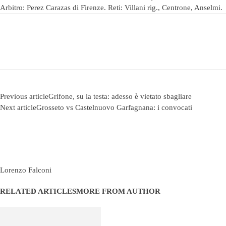
Arbitro: Perez Carazas di Firenze. Reti: Villani rig., Centrone, Anselmi.
Previous article
Grifone, su la testa: adesso è vietato sbagliare
Next article
Grosseto vs Castelnuovo Garfagnana: i convocati
Lorenzo Falconi
RELATED ARTICLES
MORE FROM AUTHOR