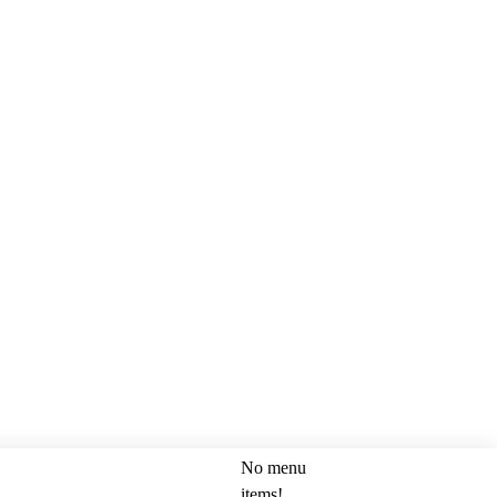
No menu
SEARCH
items!