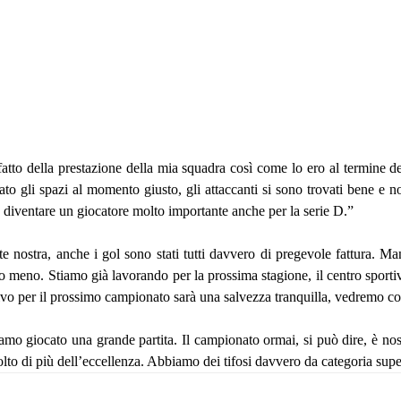
tto della prestazione della mia squadra così come lo ero al termine de
o gli spazi al momento giusto, gli attaccanti si sono trovati bene e no
à diventare un giocatore molto importante anche per la serie D.”
te nostra, anche i gol sono stati tutti davvero di pregevole fattura. M
meno. Stiamo già lavorando per la prossima stagione, il centro sportivo
ttivo per il prossimo campionato sarà una salvezza tranquilla, vedremo c
amo giocato una grande partita. Il campionato ormai, si può dire, è nos
o di più dell’eccellenza. Abbiamo dei tifosi davvero da categoria superi