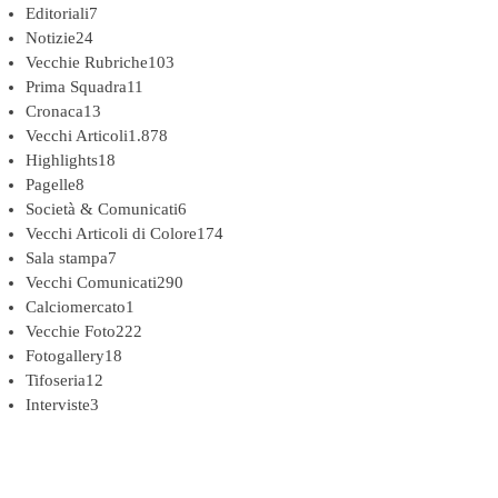
Editoriali
7
Notizie
24
Vecchie Rubriche
103
Prima Squadra
11
Cronaca
13
Vecchi Articoli
1.878
Highlights
18
Pagelle
8
Società & Comunicati
6
Vecchi Articoli di Colore
174
Sala stampa
7
Vecchi Comunicati
290
Calciomercato
1
Vecchie Foto
222
Fotogallery
18
Tifoseria
12
Interviste
3