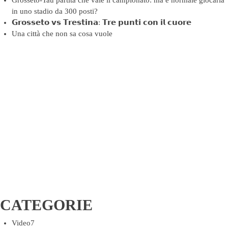
Grosseto-Tau partita che vale il campionato: ma è normale giocarla
in uno stadio da 300 posti?
𝗚𝗿𝗼𝘀𝘀𝗲𝘁𝗼 𝘃𝘀 𝗧𝗿𝗲𝘀𝘁𝗶𝗻𝗮: 𝗧𝗿𝗲 𝗽𝘂𝗻𝘁𝗶 𝗰𝗼𝗻 𝗶𝗹 𝗰𝘂𝗼𝗿𝗲
Una città che non sa cosa vuole
CATEGORIE
Video
7