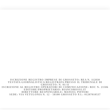
COOKIE POLICY (UE)
DICHIARAZIONE SULLA PRIVACY (UE)
BIANCOROSSI.IT – LA STORIA
ISCRIZIONE REGISTRO IMPRESE DI GROSSETO: REA N. 112830
TESTATA GIORNALISTICA REGISTRATA PRESSO IL TRIBUNALE DI
GROSSETO: N. 01/11
ISCRIZIONE AL REGISTRO OPERATORI DI COMUNICAZIONE: ROC N. 21506
EDITORE/PROPRIETARIO: BIANCOROSSI.IT
DIRETTORE RESPONSABILE: MANUEL PIFFERI
SEDE: VIA VETULONIA N. 12 - 58100 GROSSETO P.I.: 01207010537