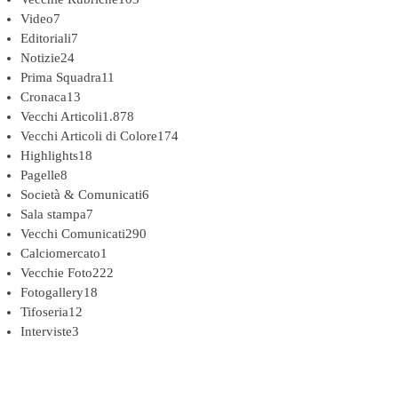
Video
7
Editoriali
7
Notizie
24
Prima Squadra
11
Cronaca
13
Vecchi Articoli
1.878
Vecchi Articoli di Colore
174
Highlights
18
Pagelle
8
Società & Comunicati
6
Sala stampa
7
Vecchi Comunicati
290
Calciomercato
1
Vecchie Foto
222
Fotogallery
18
Tifoseria
12
Interviste
3