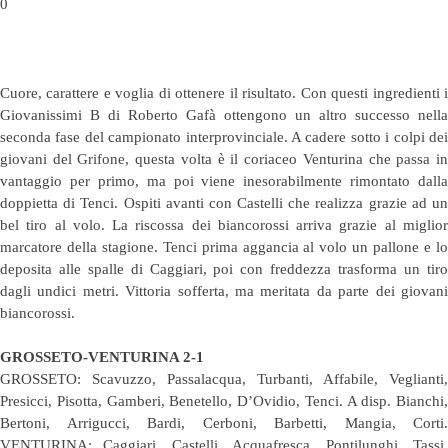
0
Cuore, carattere e voglia di ottenere il risultato. Con questi ingredienti i
Giovanissimi B di Roberto Gafà ottengono un altro successo nella
seconda fase del campionato interprovinciale. A cadere sotto i colpi dei
giovani del Grifone, questa volta è il coriaceo Venturina che passa in
vantaggio per primo, ma poi viene inesorabilmente rimontato dalla
doppietta di Tenci. Ospiti avanti con Castelli che realizza grazie ad un
bel tiro al volo. La riscossa dei biancorossi arriva grazie al miglior
marcatore della stagione. Tenci prima aggancia al volo un pallone e lo
deposita alle spalle di Caggiari, poi con freddezza trasforma un tiro
dagli undici metri. Vittoria sofferta, ma meritata da parte dei giovani
biancorossi.
GROSSETO-VENTURINA 2-1
GROSSETO: Scavuzzo, Passalacqua, Turbanti, Affabile, Veglianti,
Presicci, Pisotta, Gamberi, Benetello, D’Ovidio, Tenci. A disp. Bianchi,
Bertoni, Arrigucci, Bardi, Cerboni, Barbetti, Mangia, Corti.
VENTURINA: Caggiari, Castelli, Acquafresca, Pontilunghi, Tassi,