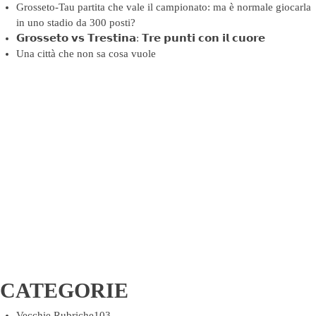
Grosseto-Tau partita che vale il campionato: ma è normale giocarla
in uno stadio da 300 posti?
𝗚𝗿𝗼𝘀𝘀𝗲𝘁𝗼 𝘃𝘀 𝗧𝗿𝗲𝘀𝘁𝗶𝗻𝗮: 𝗧𝗿𝗲 𝗽𝘂𝗻𝘁𝗶 𝗰𝗼𝗻 𝗶𝗹 𝗰𝘂𝗼𝗿𝗲
Una città che non sa cosa vuole
CATEGORIE
Vecchie Rubriche
103