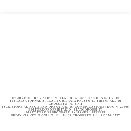
COOKIE POLICY (UE)
DICHIARAZIONE SULLA PRIVACY (UE)
BIANCOROSSI.IT – LA STORIA
ISCRIZIONE REGISTRO IMPRESE DI GROSSETO: REA N. 112830
TESTATA GIORNALISTICA REGISTRATA PRESSO IL TRIBUNALE DI
GROSSETO: N. 01/11
ISCRIZIONE AL REGISTRO OPERATORI DI COMUNICAZIONE: ROC N. 21506
EDITORE/PROPRIETARIO: BIANCOROSSI.IT
DIRETTORE RESPONSABILE: MANUEL PIFFERI
SEDE: VIA VETULONIA N. 12 - 58100 GROSSETO P.I.: 01207010537