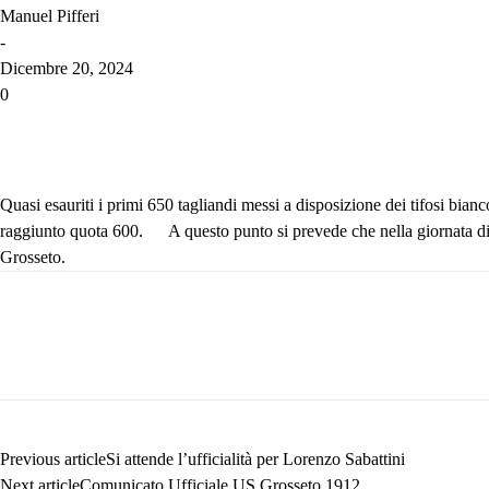
Manuel Pifferi
-
Dicembre 20, 2024
0
Quasi esauriti i primi 650 tagliandi messi a disposizione dei tifosi bian
raggiunto quota 600.
A questo punto si prevede che nella giornata di 
Grosseto.
Previous article
Si attende l’ufficialità per Lorenzo Sabattini
Next article
Comunicato Ufficiale US Grosseto 1912