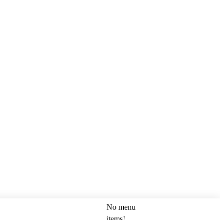
No menu
SEARCH
items!