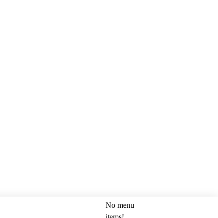
No menu
SEARCH
items!