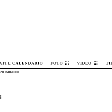
ATI E CALENDARIO
FOTO
VIDEO
TI
nzo Sabattini
i