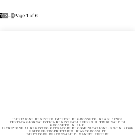
1
2
3
...
6
Page 1 of 6
COOKIE POLICY (UE)
DICHIARAZIONE SULLA PRIVACY (UE)
BIANCOROSSI.IT – LA STORIA
ISCRIZIONE REGISTRO IMPRESE DI GROSSETO: REA N. 112830
TESTATA GIORNALISTICA REGISTRATA PRESSO IL TRIBUNALE DI
GROSSETO: N. 01/11
ISCRIZIONE AL REGISTRO OPERATORI DI COMUNICAZIONE: ROC N. 21506
EDITORE/PROPRIETARIO: BIANCOROSSI.IT
DIRETTORE RESPONSABILE: MANUEL PIFFERI