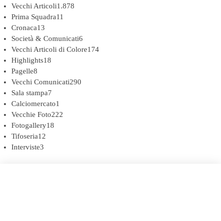
Vecchi Articoli
1.878
Prima Squadra
11
Cronaca
13
Società & Comunicati
6
Vecchi Articoli di Colore
174
Highlights
18
Pagelle
8
Vecchi Comunicati
290
Sala stampa
7
Calciomercato
1
Vecchie Foto
222
Fotogallery
18
Tifoseria
12
Interviste
3