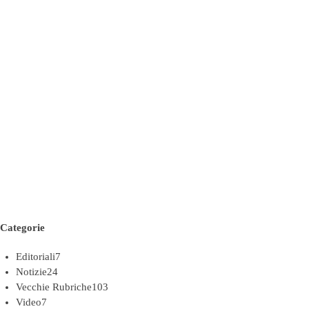
Categorie
Editoriali
7
Notizie
24
Vecchie Rubriche
103
Video
7