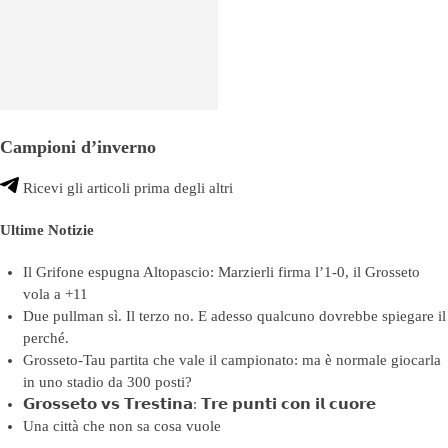
Campioni d’inverno
Ricevi gli articoli prima degli altri
Ultime Notizie
Il Grifone espugna Altopascio: Marzierli firma l’1-0, il Grosseto
vola a +11
Due pullman sì. Il terzo no. E adesso qualcuno dovrebbe spiegare il
perché.
Grosseto-Tau partita che vale il campionato: ma è normale giocarla
in uno stadio da 300 posti?
𝗚𝗿𝗼𝘀𝘀𝗲𝘁𝗼 𝘃𝘀 𝗧𝗿𝗲𝘀𝘁𝗶𝗻𝗮: 𝗧𝗿𝗲 𝗽𝘂𝗻𝘁𝗶 𝗰𝗼𝗻 𝗶𝗹 𝗰𝘂𝗼𝗿𝗲
Una città che non sa cosa vuole