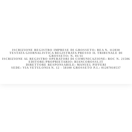
COOKIE POLICY (UE)
DICHIARAZIONE SULLA PRIVACY (UE)
BIANCOROSSI.IT – LA STORIA
ISCRIZIONE REGISTRO IMPRESE DI GROSSETO: REA N. 112830
TESTATA GIORNALISTICA REGISTRATA PRESSO IL TRIBUNALE DI
GROSSETO: N. 01/11
ISCRIZIONE AL REGISTRO OPERATORI DI COMUNICAZIONE: ROC N. 21506
EDITORE/PROPRIETARIO: BIANCOROSSI.IT
DIRETTORE RESPONSABILE: MANUEL PIFFERI
SEDE: VIA VETULONIA N. 12 - 58100 GROSSETO P.I.: 01207010537