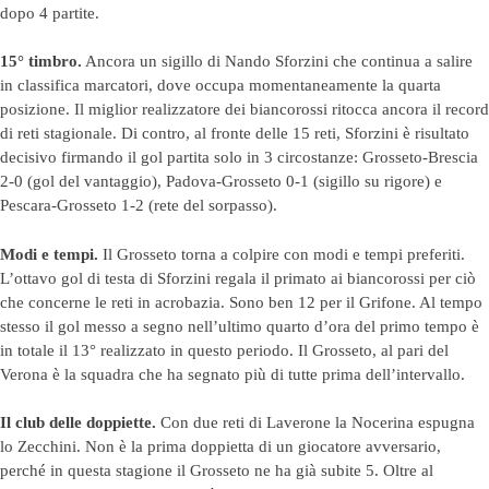
dopo 4 partite.
15° timbro.
Ancora un sigillo di Nando Sforzini che continua a salire
in classifica marcatori, dove occupa momentaneamente la quarta
posizione. Il miglior realizzatore dei biancorossi ritocca ancora il record
di reti stagionale. Di contro, al fronte delle 15 reti, Sforzini è risultato
decisivo firmando il gol partita solo in 3 circostanze: Grosseto-Brescia
2-0 (gol del vantaggio), Padova-Grosseto 0-1 (sigillo su rigore) e
Pescara-Grosseto 1-2 (rete del sorpasso).
Modi e tempi.
Il Grosseto torna a colpire con modi e tempi preferiti.
L’ottavo gol di testa di Sforzini regala il primato ai biancorossi per ciò
che concerne le reti in acrobazia. Sono ben 12 per il Grifone. Al tempo
stesso il gol messo a segno nell’ultimo quarto d’ora del primo tempo è
in totale il 13° realizzato in questo periodo. Il Grosseto, al pari del
Verona è la squadra che ha segnato più di tutte prima dell’intervallo.
Il club delle doppiette.
Con due reti di Laverone la Nocerina espugna
lo Zecchini. Non è la prima doppietta di un giocatore avversario,
perché in questa stagione il Grosseto ne ha già subite 5. Oltre al