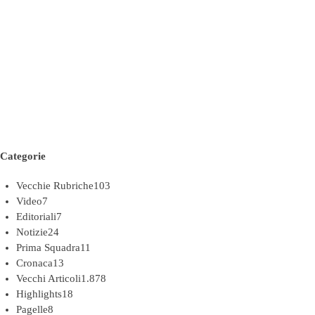
Categorie
Vecchie Rubriche
103
Video
7
Editoriali
7
Notizie
24
Prima Squadra
11
Cronaca
13
Vecchi Articoli
1.878
Highlights
18
Pagelle
8