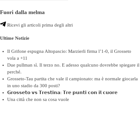
Fuori dalla melma
Ricevi gli articoli prima degli altri
Ultime Notizie
Il Grifone espugna Altopascio: Marzierli firma l’1-0, il Grosseto
vola a +11
Due pullman sì. Il terzo no. E adesso qualcuno dovrebbe spiegare il
perché.
Grosseto-Tau partita che vale il campionato: ma è normale giocarla
in uno stadio da 300 posti?
𝗚𝗿𝗼𝘀𝘀𝗲𝘁𝗼 𝘃𝘀 𝗧𝗿𝗲𝘀𝘁𝗶𝗻𝗮: 𝗧𝗿𝗲 𝗽𝘂𝗻𝘁𝗶 𝗰𝗼𝗻 𝗶𝗹 𝗰𝘂𝗼𝗿𝗲
Una città che non sa cosa vuole