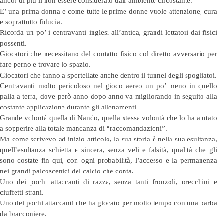
ancor di più il non essere considerato dall’ambiente circostante.
E’ una prima donna e come tutte le prime donne vuole attenzione, cura
e soprattutto fiducia.
Ricorda un po’ i centravanti inglesi all’antica, grandi lottatori dai fisici
possenti.
Giocatori che necessitano del contatto fisico col diretto avversario per
fare perno e trovare lo spazio.
Giocatori che fanno a sportellate anche dentro il tunnel degli spogliatoi.
Centravanti molto pericoloso nel gioco aereo un po’ meno in quello
palla a terra, dove però anno dopo anno va migliorando in seguito alla
costante applicazione durante gli allenamenti.
Grande volontà quella di Nando, quella stessa volontà che lo ha aiutato
a sopperire alla totale mancanza di “raccomandazioni”.
Ma come scrivevo ad inizio articolo, la sua storia è nella sua esultanza,
quell’esultanza schietta e sincera, senza veli e falsità, qualità che gli
sono costate fin qui, con ogni probabilità, l’accesso e la permanenza
nei grandi palcoscenici del calcio che conta.
Uno dei pochi attaccanti di razza, senza tanti fronzoli, orecchini e
ciuffetti strani.
Uno dei pochi attaccanti che ha giocato per molto tempo con una barba
da bracconiere.