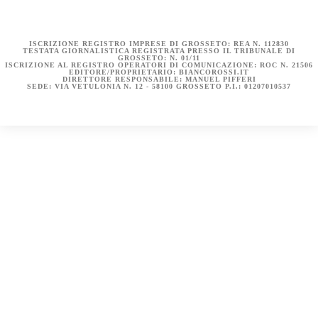
DICHIARAZIONE SULLA PRIVACY (UE)
BIANCOROSSI.IT – LA STORIA
ISCRIZIONE REGISTRO IMPRESE DI GROSSETO: REA N. 112830
TESTATA GIORNALISTICA REGISTRATA PRESSO IL TRIBUNALE DI
GROSSETO: N. 01/11
ISCRIZIONE AL REGISTRO OPERATORI DI COMUNICAZIONE: ROC N. 21506
EDITORE/PROPRIETARIO: BIANCOROSSI.IT
DIRETTORE RESPONSABILE: MANUEL PIFFERI
SEDE: VIA VETULONIA N. 12 - 58100 GROSSETO P.I.: 01207010537