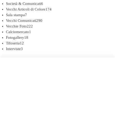
Società & Comunicati
6
Vecchi Articoli di Colore
174
Sala stampa
7
Vecchi Comunicati
290
Vecchie Foto
222
Calciomercato
1
Fotogallery
18
Tifoseria
12
Interviste
3
COOKIE POLICY (UE)