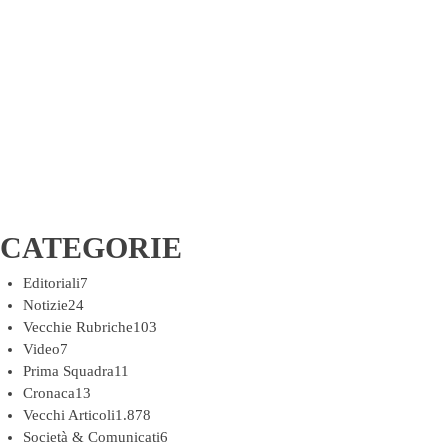
CATEGORIE
Editoriali
7
Notizie
24
Vecchie Rubriche
103
Video
7
Prima Squadra
11
Cronaca
13
Vecchi Articoli
1.878
Società & Comunicati
6