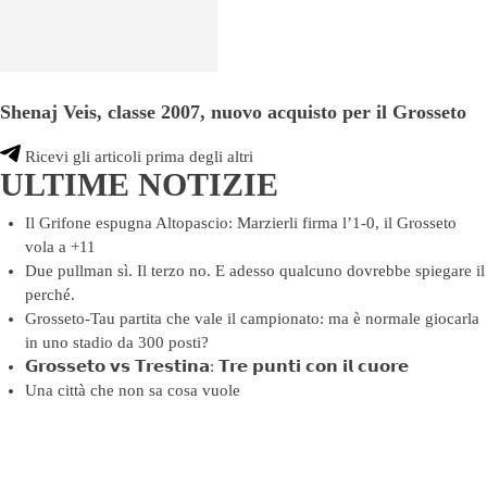
Shenaj Veis, classe 2007, nuovo acquisto per il Grosseto
Ricevi gli articoli prima degli altri
ULTIME NOTIZIE
Il Grifone espugna Altopascio: Marzierli firma l’1-0, il Grosseto
vola a +11
Due pullman sì. Il terzo no. E adesso qualcuno dovrebbe spiegare il
perché.
Grosseto-Tau partita che vale il campionato: ma è normale giocarla
in uno stadio da 300 posti?
𝗚𝗿𝗼𝘀𝘀𝗲𝘁𝗼 𝘃𝘀 𝗧𝗿𝗲𝘀𝘁𝗶𝗻𝗮: 𝗧𝗿𝗲 𝗽𝘂𝗻𝘁𝗶 𝗰𝗼𝗻 𝗶𝗹 𝗰𝘂𝗼𝗿𝗲
Una città che non sa cosa vuole