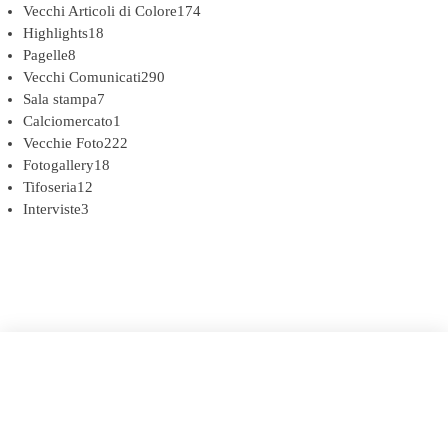
Vecchi Articoli di Colore
174
Highlights
18
Pagelle
8
Vecchi Comunicati
290
Sala stampa
7
Calciomercato
1
Vecchie Foto
222
Fotogallery
18
Tifoseria
12
Interviste
3