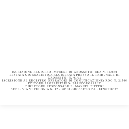
COOKIE POLICY (UE)
DICHIARAZIONE SULLA PRIVACY (UE)
BIANCOROSSI.IT – LA STORIA
ISCRIZIONE REGISTRO IMPRESE DI GROSSETO: REA N. 112830
TESTATA GIORNALISTICA REGISTRATA PRESSO IL TRIBUNALE DI
GROSSETO: N. 01/11
ISCRIZIONE AL REGISTRO OPERATORI DI COMUNICAZIONE: ROC N. 21506
EDITORE/PROPRIETARIO: BIANCOROSSI.IT
DIRETTORE RESPONSABILE: MANUEL PIFFERI
SEDE: VIA VETULONIA N. 12 - 58100 GROSSETO P.I.: 01207010537