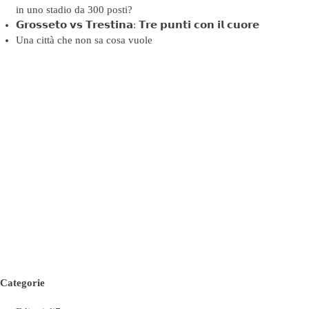
in uno stadio da 300 posti?
𝗚𝗿𝗼𝘀𝘀𝗲𝘁𝗼 𝘃𝘀 𝗧𝗿𝗲𝘀𝘁𝗶𝗻𝗮: 𝗧𝗿𝗲 𝗽𝘂𝗻𝘁𝗶 𝗰𝗼𝗻 𝗶𝗹 𝗰𝘂𝗼𝗿𝗲
Una città che non sa cosa vuole
Categorie