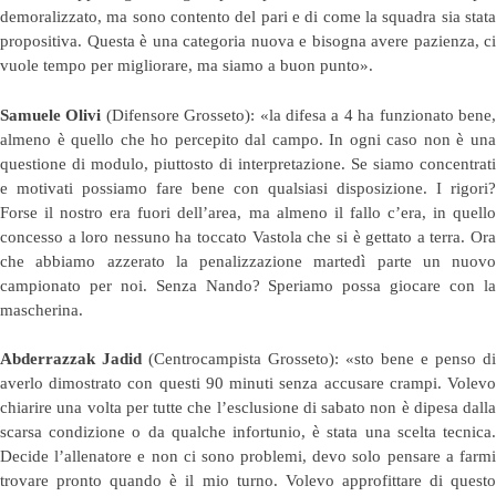
demoralizzato, ma sono contento del pari e di come la squadra sia stata
propositiva. Questa è una categoria nuova e bisogna avere pazienza, ci
vuole tempo per migliorare, ma siamo a buon punto».
Samuele Olivi
(Difensore Grosseto): «la difesa a 4 ha funzionato bene
almeno è quello che ho percepito dal campo. In ogni caso non è una
questione di modulo, piuttosto di interpretazione. Se siamo concentrati
e motivati possiamo fare bene con qualsiasi disposizione. I rigori?
Forse il nostro era fuori dell’area, ma almeno il fallo c’era, in quello
concesso a loro nessuno ha toccato Vastola che si è gettato a terra. Ora
che abbiamo azzerato la penalizzazione martedì parte un nuovo
campionato per noi. Senza Nando? Speriamo possa giocare con la
mascherina.
Abderrazzak Jadid
(Centrocampista Grosseto): «sto bene e penso di
averlo dimostrato con questi 90 minuti senza accusare crampi. Volevo
chiarire una volta per tutte che l’esclusione di sabato non è dipesa dalla
scarsa condizione o da qualche infortunio, è stata una scelta tecnica.
Decide l’allenatore e non ci sono problemi, devo solo pensare a farmi
trovare pronto quando è il mio turno. Volevo approfittare di questo