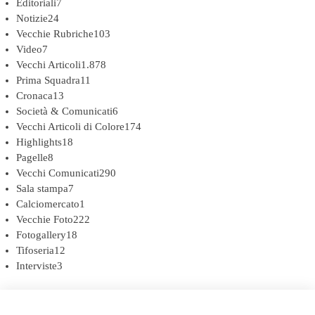
Editoriali
7
Notizie
24
Vecchie Rubriche
103
Video
7
Vecchi Articoli
1.878
Prima Squadra
11
Cronaca
13
Società & Comunicati
6
Vecchi Articoli di Colore
174
Highlights
18
Pagelle
8
Vecchi Comunicati
290
Sala stampa
7
Calciomercato
1
Vecchie Foto
222
Fotogallery
18
Tifoseria
12
Interviste
3