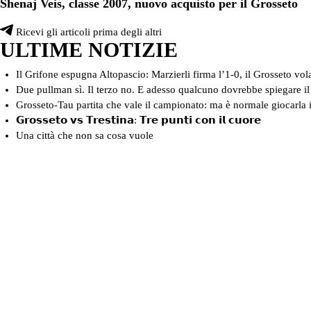
Shenaj Veis, classe 2007, nuovo acquisto per il Grosseto
Ricevi gli articoli prima degli altri
ULTIME NOTIZIE
Il Grifone espugna Altopascio: Marzierli firma l’1-0, il Grosseto vol
Due pullman sì. Il terzo no. E adesso qualcuno dovrebbe spiegare il 
Grosseto-Tau partita che vale il campionato: ma è normale giocarla 
𝗚𝗿𝗼𝘀𝘀𝗲𝘁𝗼 𝘃𝘀 𝗧𝗿𝗲𝘀𝘁𝗶𝗻𝗮: 𝗧𝗿𝗲 𝗽𝘂𝗻𝘁𝗶 𝗰𝗼𝗻 𝗶𝗹 𝗰𝘂𝗼𝗿𝗲
Una città che non sa cosa vuole