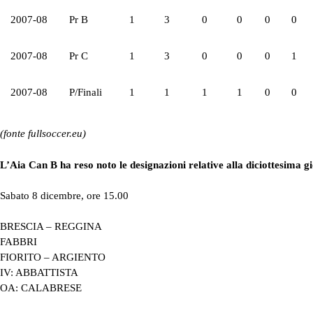
2007-08
Pr B
1
3
0
0
0
0
2007-08
Pr C
1
3
0
0
0
1
2007-08
P/Finali
1
1
1
1
0
0
(fonte fullsoccer.eu)
L’Aia Can B ha reso noto le designazioni relative alla diciottesima g
Sabato 8 dicembre, ore 15.00
BRESCIA – REGGINA
FABBRI
FIORITO – ARGIENTO
IV: ABBATTISTA
OA: CALABRESE