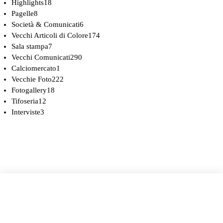
Highlights
18
Pagelle
8
Società & Comunicati
6
Vecchi Articoli di Colore
174
Sala stampa
7
Vecchi Comunicati
290
Calciomercato
1
Vecchie Foto
222
Fotogallery
18
Tifoseria
12
Interviste
3