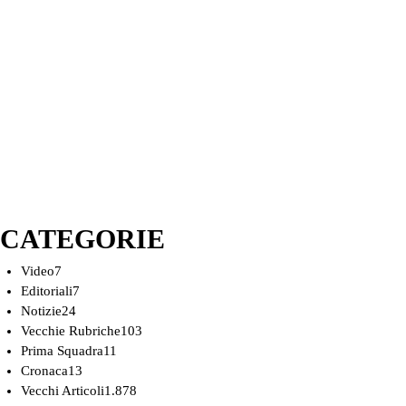
CATEGORIE
Video
7
Editoriali
7
Notizie
24
Vecchie Rubriche
103
Prima Squadra
11
Cronaca
13
Vecchi Articoli
1.878