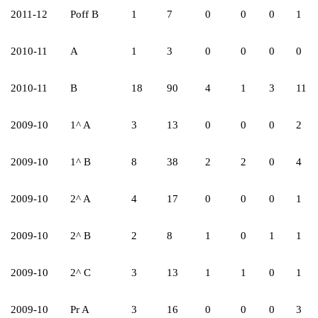
2011-12
Poff B
1
7
0
0
0
1
2010-11
A
1
3
0
0
0
0
2010-11
B
18
90
4
1
3
11
2009-10
1^ A
3
13
0
0
0
2
2009-10
1^ B
8
38
2
2
0
4
2009-10
2^ A
4
17
0
0
0
1
2009-10
2^ B
2
8
1
0
1
1
2009-10
2^ C
3
13
1
1
0
1
2009-10
Pr A
3
16
0
0
0
3