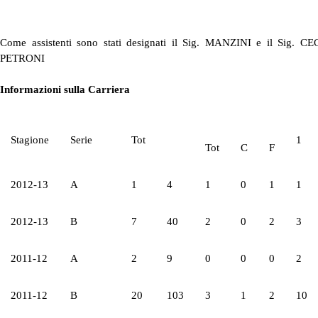
Come assistenti sono stati designati il Sig. MANZINI e il Sig. C
PETRONI
Informazioni sulla Carriera
Stagione
Serie
Tot
1
Tot
C
F
2012-13
A
1
4
1
0
1
1
2012-13
B
7
40
2
0
2
3
2011-12
A
2
9
0
0
0
2
2011-12
B
20
103
3
1
2
10