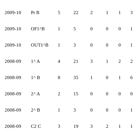
2009-10
Pr B
5
22
2
1
1
3
2009-10
OF1^B
1
5
0
0
0
1
2009-10
OUT1^B
1
3
0
0
0
1
2008-09
1^ A
4
21
3
1
2
2
2008-09
1^ B
8
35
1
0
1
6
2008-09
2^ A
2
15
0
0
0
0
2008-09
2^ B
1
3
0
0
0
1
2008-09
C2 C
3
19
3
2
1
1