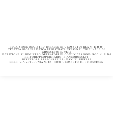
COOKIE POLICY (UE)
DICHIARAZIONE SULLA PRIVACY (UE)
BIANCOROSSI.IT – LA STORIA
ISCRIZIONE REGISTRO IMPRESE DI GROSSETO: REA N. 112830
TESTATA GIORNALISTICA REGISTRATA PRESSO IL TRIBUNALE DI
GROSSETO: N. 01/11
ISCRIZIONE AL REGISTRO OPERATORI DI COMUNICAZIONE: ROC N. 21506
EDITORE/PROPRIETARIO: BIANCOROSSI.IT
DIRETTORE RESPONSABILE: MANUEL PIFFERI
SEDE: VIA VETULONIA N. 12 - 58100 GROSSETO P.I.: 01207010537