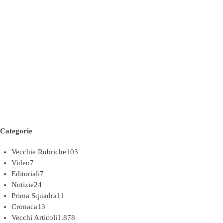
Categorie
Vecchie Rubriche
103
Video
7
Editoriali
7
Notizie
24
Prima Squadra
11
Cronaca
13
Vecchi Articoli
1.878