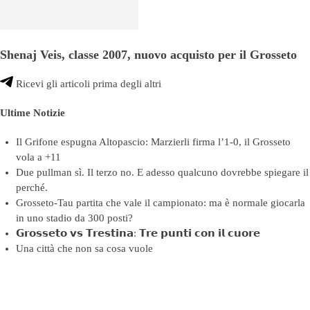
Shenaj Veis, classe 2007, nuovo acquisto per il Grosseto
Ricevi gli articoli prima degli altri
Ultime Notizie
Il Grifone espugna Altopascio: Marzierli firma l’1-0, il Grosseto
vola a +11
Due pullman sì. Il terzo no. E adesso qualcuno dovrebbe spiegare il
perché.
Grosseto-Tau partita che vale il campionato: ma è normale giocarla
in uno stadio da 300 posti?
𝗚𝗿𝗼𝘀𝘀𝗲𝘁𝗼 𝘃𝘀 𝗧𝗿𝗲𝘀𝘁𝗶𝗻𝗮: 𝗧𝗿𝗲 𝗽𝘂𝗻𝘁𝗶 𝗰𝗼𝗻 𝗶𝗹 𝗰𝘂𝗼𝗿𝗲
Una città che non sa cosa vuole