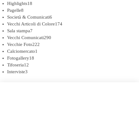
Highlights
18
Pagelle
8
Società & Comunicati
6
Vecchi Articoli di Colore
174
Sala stampa
7
Vecchi Comunicati
290
Vecchie Foto
222
Calciomercato
1
Fotogallery
18
Tifoseria
12
Interviste
3