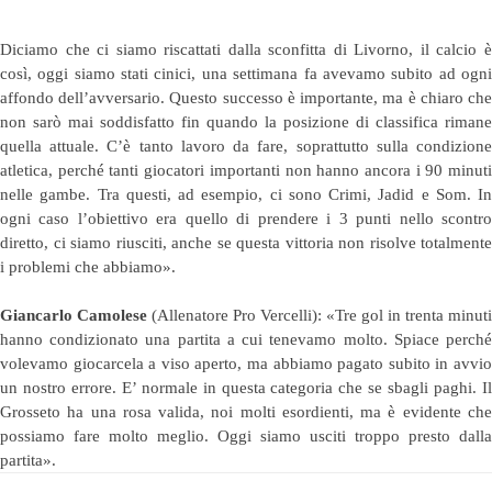
Diciamo che ci siamo riscattati dalla sconfitta di Livorno, il calcio è
così, oggi siamo stati cinici, una settimana fa avevamo subito ad ogni
affondo dell’avversario. Questo successo è importante, ma è chiaro che
non sarò mai soddisfatto fin quando la posizione di classifica rimane
quella attuale. C’è tanto lavoro da fare, soprattutto sulla condizione
atletica, perché tanti giocatori importanti non hanno ancora i 90 minuti
nelle gambe. Tra questi, ad esempio, ci sono Crimi, Jadid e Som. In
ogni caso l’obiettivo era quello di prendere i 3 punti nello scontro
diretto, ci siamo riusciti, anche se questa vittoria non risolve totalmente
i problemi che abbiamo».
Giancarlo Camolese
(Allenatore Pro Vercelli): «Tre gol in trenta minuti
hanno condizionato una partita a cui tenevamo molto. Spiace perché
volevamo giocarcela a viso aperto, ma abbiamo pagato subito in avvio
un nostro errore. E’ normale in questa categoria che se sbagli paghi. Il
Grosseto ha una rosa valida, noi molti esordienti, ma è evidente che
possiamo fare molto meglio. Oggi siamo usciti troppo presto dalla
partita».