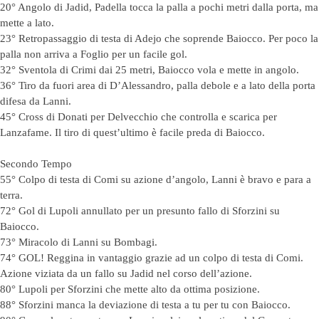
20° Angolo di Jadid, Padella tocca la palla a pochi metri dalla porta, ma
mette a lato.
23° Retropassaggio di testa di Adejo che soprende Baiocco. Per poco la
palla non arriva a Foglio per un facile gol.
32° Sventola di Crimi dai 25 metri, Baiocco vola e mette in angolo.
36° Tiro da fuori area di D’Alessandro, palla debole e a lato della porta
difesa da Lanni.
45° Cross di Donati per Delvecchio che controlla e scarica per
Lanzafame. Il tiro di quest’ultimo è facile preda di Baiocco.
Secondo Tempo
55° Colpo di testa di Comi su azione d’angolo, Lanni è bravo e para a
terra.
72° Gol di Lupoli annullato per un presunto fallo di Sforzini su
Baiocco.
73° Miracolo di Lanni su Bombagi.
74° GOL! Reggina in vantaggio grazie ad un colpo di testa di Comi.
Azione viziata da un fallo su Jadid nel corso dell’azione.
80° Lupoli per Sforzini che mette alto da ottima posizione.
88° Sforzini manca la deviazione di testa a tu per tu con Baiocco.