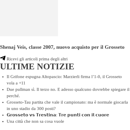
Shenaj Veis, classe 2007, nuovo acquisto per il Grosseto
Ricevi gli articoli prima degli altri
ULTIME NOTIZIE
Il Grifone espugna Altopascio: Marzierli firma l’1-0, il Grosseto
vola a +11
Due pullman sì. Il terzo no. E adesso qualcuno dovrebbe spiegare il
perché.
Grosseto-Tau partita che vale il campionato: ma è normale giocarla
in uno stadio da 300 posti?
𝗚𝗿𝗼𝘀𝘀𝗲𝘁𝗼 𝘃𝘀 𝗧𝗿𝗲𝘀𝘁𝗶𝗻𝗮: 𝗧𝗿𝗲 𝗽𝘂𝗻𝘁𝗶 𝗰𝗼𝗻 𝗶𝗹 𝗰𝘂𝗼𝗿𝗲
Una città che non sa cosa vuole