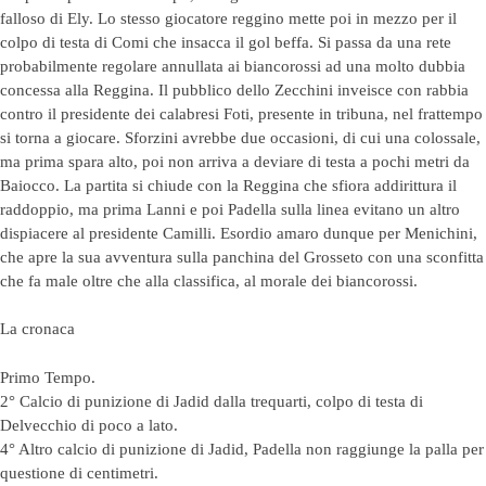
falloso di Ely. Lo stesso giocatore reggino mette poi in mezzo per il
colpo di testa di Comi che insacca il gol beffa. Si passa da una rete
probabilmente regolare annullata ai biancorossi ad una molto dubbia
concessa alla Reggina. Il pubblico dello Zecchini inveisce con rabbia
contro il presidente dei calabresi Foti, presente in tribuna, nel frattempo
si torna a giocare. Sforzini avrebbe due occasioni, di cui una colossale,
ma prima spara alto, poi non arriva a deviare di testa a pochi metri da
Baiocco. La partita si chiude con la Reggina che sfiora addirittura il
raddoppio, ma prima Lanni e poi Padella sulla linea evitano un altro
dispiacere al presidente Camilli. Esordio amaro dunque per Menichini,
che apre la sua avventura sulla panchina del Grosseto con una sconfitta
che fa male oltre che alla classifica, al morale dei biancorossi.
La cronaca
Primo Tempo.
2° Calcio di punizione di Jadid dalla trequarti, colpo di testa di
Delvecchio di poco a lato.
4° Altro calcio di punizione di Jadid, Padella non raggiunge la palla per
questione di centimetri.