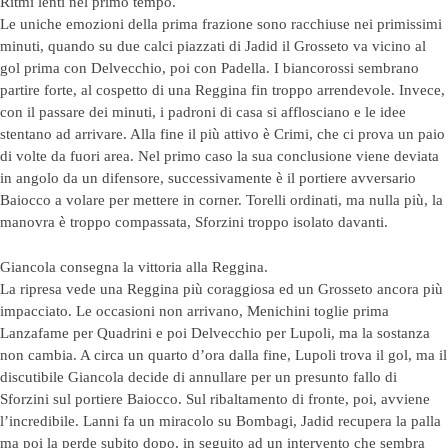
Ritmi lenti nel primo tempo.
Le uniche emozioni della prima frazione sono racchiuse nei primissimi
minuti, quando su due calci piazzati di Jadid il Grosseto va vicino al
gol prima con Delvecchio, poi con Padella. I biancorossi sembrano
partire forte, al cospetto di una Reggina fin troppo arrendevole. Invece,
con il passare dei minuti, i padroni di casa si afflosciano e le idee
stentano ad arrivare. Alla fine il più attivo è Crimi, che ci prova un paio
di volte da fuori area. Nel primo caso la sua conclusione viene deviata
in angolo da un difensore, successivamente è il portiere avversario
Baiocco a volare per mettere in corner. Torelli ordinati, ma nulla più, la
manovra è troppo compassata, Sforzini troppo isolato davanti.
Giancola consegna la vittoria alla Reggina.
La ripresa vede una Reggina più coraggiosa ed un Grosseto ancora più
impacciato. Le occasioni non arrivano, Menichini toglie prima
Lanzafame per Quadrini e poi Delvecchio per Lupoli, ma la sostanza
non cambia. A circa un quarto d’ora dalla fine, Lupoli trova il gol, ma il
discutibile Giancola decide di annullare per un presunto fallo di
Sforzini sul portiere Baiocco. Sul ribaltamento di fronte, poi, avviene
l’incredibile. Lanni fa un miracolo su Bombagi, Jadid recupera la palla
ma poi la perde subito dopo, in seguito ad un intervento che sembra