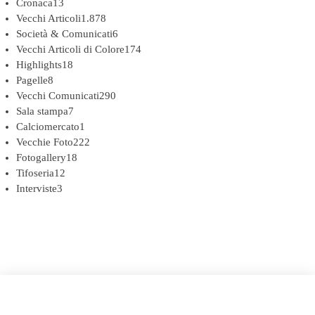
Cronaca
13
Vecchi Articoli
1.878
Società & Comunicati
6
Vecchi Articoli di Colore
174
Highlights
18
Pagelle
8
Vecchi Comunicati
290
Sala stampa
7
Calciomercato
1
Vecchie Foto
222
Fotogallery
18
Tifoseria
12
Interviste
3