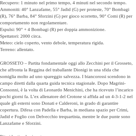
Recupero: 1 minuto nel primo tempo, 4 minuti nel secondo tempo.
Ammoniti: 40° Lanzafame, 55° Jadid (G) per proteste, 70° Bombagi
(R), 76° Barba, 84° Sforzini (G) per gioco scorretto, 90° Comi (R) per
comportamento non regolamentare.
Espulsi: 90° + 4 Bombagi (R) per doppia ammonizione.
Spettatori: 2000 circa.
Meteo: cielo coperto, vento debole, temperatura rigida.
Terreno: allentato.
GROSSETO – Partita fondamentale oggi allo Zecchini per il Grosseto,
che affronta la Reggina del traballante Dionigi in una sfida che
somiglia molto ad uno spareggio salvezza. I biancorossi scendono in
campo diretti dalla quarta guida tecnica stagionale. Dopo Magrini-
Consonni, è la volta di Leonardo Menichini, che ha ricevuto l’incarico
pochi giorni fa. L’ex allenatore del Crotone si affida ad un 4-3-1-2 nel
quale gli esterni sono Donati e Calderoni, in grado di garantire
copertura. Difesa con Padella e Barba, in mediana spazio per Crimi,
Jadid e Foglio con Delvecchio trequartista, mentre le due punte sono
Lanzafame e Sforzini.