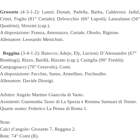
Grosseto
(4-3-1-2): Lanni; Donati, Padella, Barba, Calderoni; Jadid,
Crimi, Foglio (81° Curiale); Delvecchio (66° Lupoli); Lanzafame (56°
Quadrini), Sforzini (cap.).
A disposizione: Franza, Antonazzo, Curiale, Obodo, Rigione.
Allenatore: Leonardo Menichini.
Reggina
(3-4-1-2): Baiocco; Adejo, Ely, Lucioni; D’Alessandro (67°
Bombagi), Rizzo, Barillà, Rizzato (cap.); Castiglia (90° Freddi);
Campagnacci (70° Ceravolo), Comi.
A disposizione: Facchin, Sarno, Armellino, Fischnaller.
Allenatore: Davide Dionigi.
Arbitro: Angelo Martino Giancola di Vasto.
Assistenti: Gianmattia Tasso di La Spezia e Romina Santuari di Trento.
Quarto uomo: Federico La Penna di Roma 1.
Note:
Calci d’angolo: Grosseto 7, Reggina 2.
Rete: 74° Comi (R).