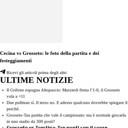
Cecina vs Grosseto: le foto della partita e dei
festeggiamenti
Ricevi gli articoli prima degli altri
ULTIME NOTIZIE
Il Grifone espugna Altopascio: Marzierli firma l’1-0, il Grosseto
vola a +11
Due pullman sì. Il terzo no. E adesso qualcuno dovrebbe spiegare il
perché.
Grosseto-Tau partita che vale il campionato: ma è normale giocarla
in uno stadio da 300 posti?
𝗚𝗿𝗼𝘀𝘀𝗲𝘁𝗼 𝘃𝘀 𝗧𝗿𝗲𝘀𝘁𝗶𝗻𝗮: 𝗧𝗿𝗲 𝗽𝘂𝗻𝘁𝗶 𝗰𝗼𝗻 𝗶𝗹 𝗰𝘂𝗼𝗿𝗲