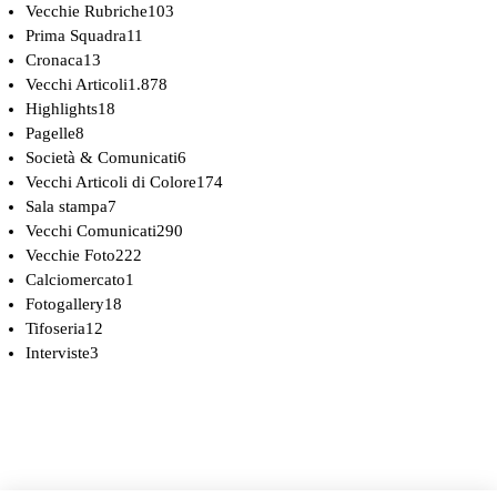
Vecchie Rubriche
103
Prima Squadra
11
Cronaca
13
Vecchi Articoli
1.878
Highlights
18
Pagelle
8
Società & Comunicati
6
Vecchi Articoli di Colore
174
Sala stampa
7
Vecchi Comunicati
290
Vecchie Foto
222
Calciomercato
1
Fotogallery
18
Tifoseria
12
Interviste
3