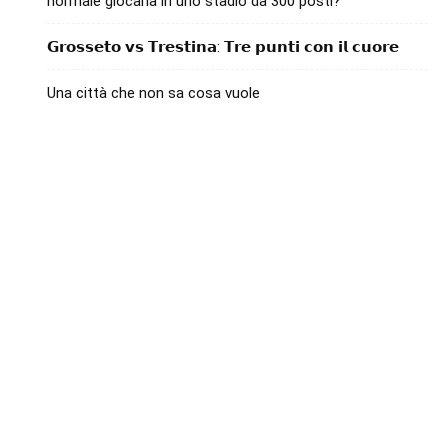
normale giocarla in uno stadio da 300 posti?
𝗚𝗿𝗼𝘀𝘀𝗲𝘁𝗼 𝘃𝘀 𝗧𝗿𝗲𝘀𝘁𝗶𝗻𝗮: 𝗧𝗿𝗲 𝗽𝘂𝗻𝘁𝗶 𝗰𝗼𝗻 𝗶𝗹 𝗰𝘂𝗼𝗿𝗲
Una città che non sa cosa vuole